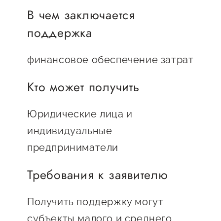
Онлайн-витрина продукции
В чем заключается
Социальные сети "Мой
поддержка
Бизнес Югра"
финансовое обеспечение затрат
Меры поддержки
Кто может получить
Навигатор по мерам
поддержки
Юридические лица и
Имущественная поддержка
индивидуальные
предприниматели
Консультационная поддержка
Образовательная поддержка
Требования к заявителю
Поддержка креативного и
Получить поддержку могут
инновационно-
субъекты малого и среднего
технологического