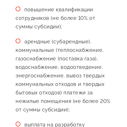
Оказание услуг в
О центре
повышение квалификации
Центр поддержки экспорта
социальной сфере
Обучающие
сотрудников (не более 10% от
мероприятия
суммы субсидии);
Справочник
Проекты
предпринимателя
арендные (субарендные),
Поддержка центра
коммунальные (теплоснабжение,
Онлайн-витрина
Органы власти
газоснабжение (поставка газа),
Экскурсии на
водоснабжение, водоотведение,
Организации,
производства
энергоснабжение, вывоз твердых
предоставляющие поддержку
Нормативные
коммунальных отходов и твердых
документы
Интерактивные сервисы
бытовых отходов) платежи за
Каталог маркетплейсов
нежилые помещения (не более 20%
от суммы субсидии);
Каталог креативной
продукции
выплата на разработку