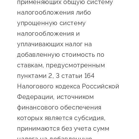
применяющих общую систему
Сервисы для бизнеса
налогообложения либо
упрощенную систему
О фонде
налогообложения и
уплачивающих налог на
Общая информация
добавленную стоимость по
Органы управления и надзора
ставкам, предусмотренным
Документы
пунктами 2, 3 статьи 164
Контакты
Налогового кодекса Российской
Вакансии
Федерации, источником
финансового обеспечения
которых является субсидия,
принимаются без учета сумм