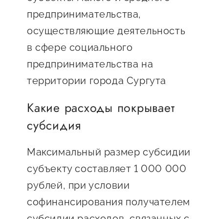
предпринимательства
предпринимательства,
осуществляющие деятельность
Поддержка социальных
предпринимателей
в сфере социального
предпринимательства на
Поддержка экспортеров
территории города Сургута
Финансовая поддержка
Какие расходы покрывает
Меры поддержки в условиях
внешнего санкционного
субсидия
давления
Максимальный размер субсидии
Центры поддержки
субъекту составляет 1 000 000
рублей, при условии
Центр информационно-
софинансирования получателем
консультационного
субсидии расходов, связанных с