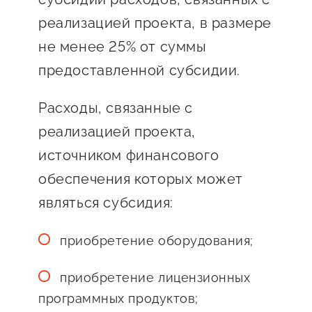
сопровождения
реализацией проекта, в размере
О центре
Центр образовательных
не менее 25% от суммы
Поддержка центра
программ и молодежного
предоставленной субсидии.
Онлайн-витрина
предпринимательства
Истории успеха
Расходы, связанные с
О центре
Центр инноваций
реализацией проекта,
Календарь
социальной сферы
источником финансового
мероприятий для
О центре
предпринимателей
обеспечения которых может
Центр финансовой
Поддержка центра
Проекты
поддержки
являться субсидия:
Календарь
Поддержка центра
О центре
мероприятий для
Истории успеха
Центр инновационно-
приобретение оборудования;
Проекты
предпринимателей
технологического и
Поддержка центра
приобретение лицензионных
Истории успеха
креативного
Истории успеха
программных продуктов;
предпринимательства
Проекты