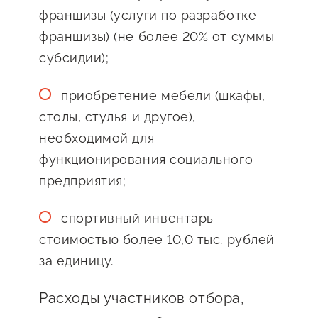
Госзакупки для малого
франшизы (услуги по разработке
бизнеса
франшизы) (не более 20% от суммы
субсидии);
Каталог югорских франшиз
Инвестору
приобретение мебели (шкафы,
Самозанятому
столы, стулья и другое),
необходимой для
Новости УФНС
функционирования социального
Каталог грантов
предприятия;
Конкурсы для
спортивный инвентарь
предпринимателей
стоимостью более 10,0 тыс. рублей
Сообщить о нарушении
за единицу.
АвтоУСН
Расходы участников отбора,
Иностранным гражданам