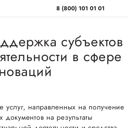
8 (800) 101 01 01
ддержка субъектов
ятельности в сфере
поддержки
Центры поддерж
новаций
Центр информацион
 по мерам
консультационного
и
сопровождения
енная поддержка
е услуг, направленных на получение
О центре
ционная поддержка
Центр образователь
х документов на результаты
Поддержка центра
программ и молодеж
ельная поддержка
ктуальной деятельности и средства
Онлайн-витрина
предпринимательст