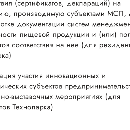
Проекты
твия (сертификатов, деклараций) на
ающего на определенную дату факт принятия д
Поддержка центра
ию, производимую субъектами МСП, 
 от лица, заявившего о своем авторстве и/или
Онлайн-витрина
ботке документации систем менеджмен
дании
Экскурсии на
ности пищевой продукции и (или) по
производства
ов соответствия на нее (для резиден
Нормативные
документы
рка)
ация участия инновационных и
гических субъектов предпринимательст
сно-выставочных мероприятиях (для
тов Технопарка)