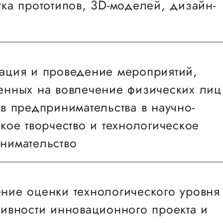
тка прототипов, 3D-моделей, дизайн-
ация и проведение мероприятий,
ление чертежей моделей в 2D и 3D редакторах
енных на вовлечение физических лиц
тка моделей в специализированных программа
в предпринимательства в научно-
 управляющих программ.
кое творчество и технологическое
вление составляющих модель деталей из фане
нимательство
до 10мм) с использованием управляющих прогр
ПУ (лазерный раскройщик).
ние оценки технологического уровня
ие мероприятий в формате семинаров, кру
вление составляющих модель деталей из дерев
тивности инновационного проекта и
абочих совещаний, мастер-классов согласн
с использованием управляющих программ на ста