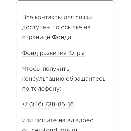
предпринимателей
Оказание услуг в
О центре
Осуществление строительно-
Центр поддержки экспорта
социальной сфере
Все контакты для связи
Обучающие
монтажных работ, демонтажа,
мероприятия
доступны по ссылке на
Справочник
реконструкции, ремонтных работ
Проекты
странице Фонда:
предпринимателя
Поддержка центра
Сертификация готовых изделий
Фонд развития Югры
Онлайн-витрина
Органы власти
Экскурсии на
Чтобы получить
Организации,
производства
консультацию обращайтесь
предоставляющие поддержку
Нормативные
документы
по телефону:
Интерактивные сервисы
Каталог маркетплейсов
+7 (346) 738-86-16
Каталог креативной
или пишите на эл.адрес
продукции
office@fondugra.ru