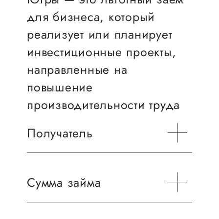
Онлайн-витрина продукции
для бизнеса, который
Социальные сети "Мой
реализует или планирует
Бизнес Югра"
инвестиционные проекты,
Меры поддержки
направленные на
повышение
Навигатор по мерам
производительности труда
поддержки
Имущественная поддержка
Получатель
Консультационная поддержка
Образовательная поддержка
Сумма займа
Российское юридическое лицо
Поддержка креативного и
или обособленное
инновационно-
подразделение юридического
технологического