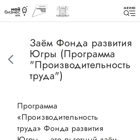
МЕНЮ
Заём Фонда развития
Югры (Программа
"Производительность
Избранное
труда")
Быть в курсе
Истории успеха
Программа
«Производительность
Мероприятия
труда» Фонда развития
Новости
Югры — это льготный заём