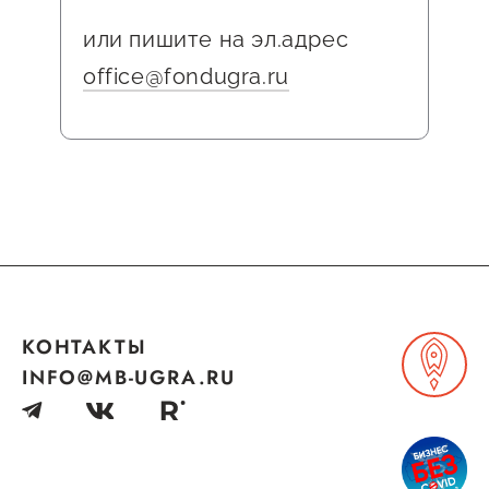
Госзакупки для малого
или пишите на эл.адрес
бизнеса
office@fondugra.ru
Каталог югорских франшиз
Инвестору
Самозанятому
Новости УФНС
Каталог грантов
Конкурсы для
предпринимателей
КОНТАКТЫ
INFO@MB-UGRA.RU
Сообщить о нарушении
АвтоУСН
Иностранным гражданам