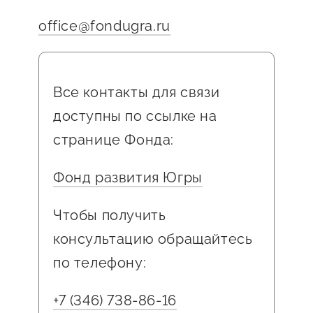
Оказание услуг в
счетам за последние 12 месяцев
О центре
office@fondugra.ru
Центр поддержки экспорта
социальной сфере
для индивидуальных
Обучающие
предпринимателей
мероприятия
Справочник
Проекты
Все контакты для связи
предпринимателя
Поддержка центра
доступны по ссылке на
Онлайн-витрина
странице Фонда:
Органы власти
Экскурсии на
Организации,
производства
Фонд развития Югры
предоставляющие поддержку
Нормативные
документы
Чтобы получить
Интерактивные сервисы
консультацию обращайтесь
Каталог маркетплейсов
по телефону:
Каталог креативной
продукции
+7 (346) 738-86-16