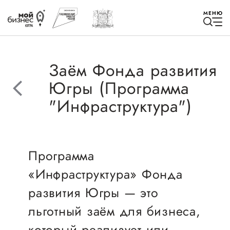
МЕНЮ
Заём Фонда развития
Югры (Программа
"Инфраструктура")
Избранное
Быть в курсе
Программа
Истории успеха
«Инфраструктура» Фонда
развития Югры — это
Мероприятия
льготный заём для бизнеса,
Новости
который реализует или