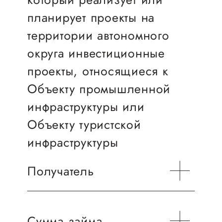
Онлайн-витрина продукции
планирует проекты на
Социальные сети "Мой
территории автономного
Бизнес Югра"
округа инвестиционные
Меры поддержки
проекты, относящиеся к
Объекту промышленной
Навигатор по мерам
инфраструктуры или
поддержки
Объекту туристской
Имущественная поддержка
инфраструктуры
Консультационная поддержка
Получатель
Образовательная поддержка
Поддержка креативного и
инновационно-
Сумма займа
Российское юридическое лицо
технологического