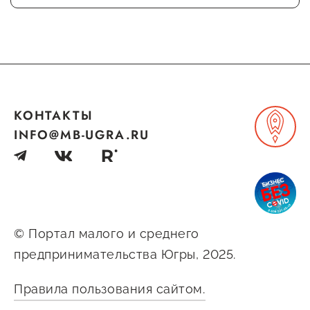
предпринимательства
Поддержка социальных
предпринимателей
Поддержка экспортеров
КОНТАКТЫ
Финансовая поддержка
INFO@MB-UGRA.RU
Меры поддержки в условиях
внешнего санкционного
давления
Центры поддержки
© Портал малого и среднего
предпринимательства Югры, 2025.
Центр информационно-
Правила пользования сайтом.
консультационного