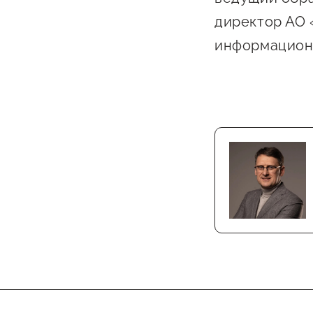
Бизнес Югра"
Поддержка
директор АО 
инноваци
информационн
технологи
предприн
Поддержк
предприн
Поддержка
Финансов
Меры подд
внешнего 
давления