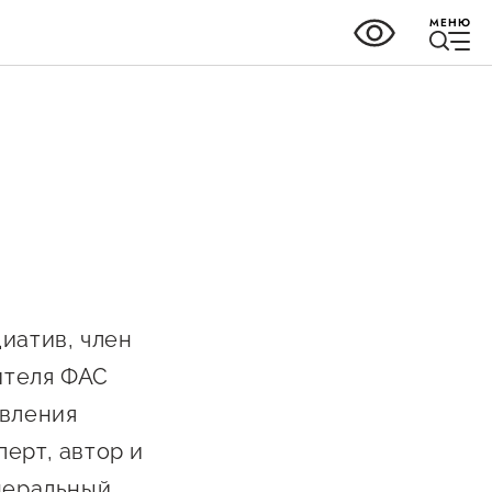
МЕНЮ
ки
Справочник
предпринимателя
но-
иатив, член
Органы власти
ителя ФАС
Организации,
авления
предоставляющие поддержку
ных
ерт, автор и
ного
Интерактивные сервисы
енеральный
ва