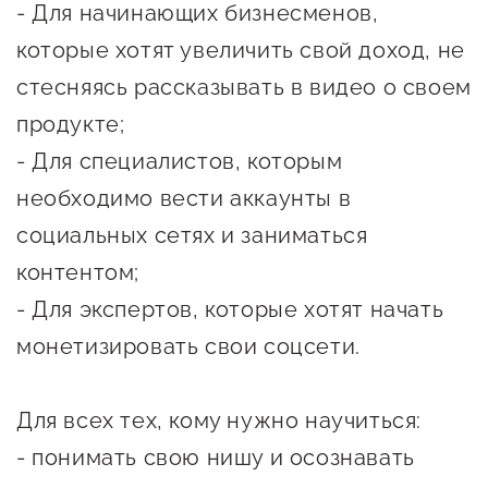
- Для начинающих бизнесменов,
Оказание услуг в
О центре
Центр поддержки экспорта
социальной сфере
которые хотят увеличить свой доход, не
Обучающие
стесняясь рассказывать в видео о своем
мероприятия
Справочник
продукте;
Проекты
предпринимателя
- Для специалистов, которым
Поддержка центра
необходимо вести аккаунты в
Онлайн-витрина
Органы власти
Экскурсии на
социальных сетях и заниматься
Организации,
производства
контентом;
предоставляющие поддержку
Нормативные
- Для экспертов, которые хотят начать
документы
Интерактивные сервисы
монетизировать свои соцсети.
⠀
Каталог маркетплейсов
Для всех тех, кому нужно научиться:
Каталог креативной
- понимать свою нишу и осознавать
продукции