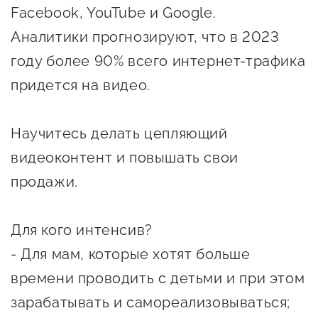
сопровождения
Facebook, YouTube и Google.
Аналитики прогнозируют, что в 2023
О центре
Центр образовательных
Поддержка центра
году более 90% всего интернет-трафика
программ и молодежного
Онлайн-витрина
предпринимательства
придется на видео.
Истории успеха
О центре
Центр инноваций
Научитесь делать цепляющий
Календарь
социальной сферы
видеоконтент и повышать свои
мероприятий для
О центре
продажи.
предпринимателей
Центр финансовой
Поддержка центра
Проекты
поддержки
Календарь
Поддержка центра
Для кого интенсив?
О центре
мероприятий для
Истории успеха
Центр инновационно-
- Для мам, которые хотят больше
Проекты
предпринимателей
технологического и
времени проводить с детьми и при этом
Поддержка центра
Истории успеха
креативного
зарабатывать и самореализовываться;
Истории успеха
предпринимательства
Проекты