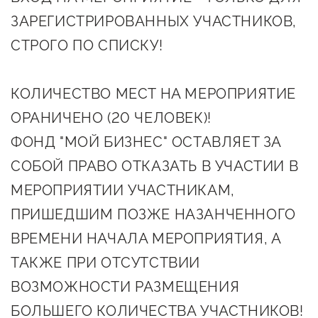
Онлайн-витрина продукции
ЗАРЕГИСТРИРОВАННЫХ УЧАСТНИКОВ,
Социальные сети "Мой
СТРОГО ПО СПИСКУ!
Бизнес Югра"
КОЛИЧЕСТВО МЕСТ НА МЕРОПРИЯТИЕ
Меры поддержки
ОРАНИЧЕНО (20 ЧЕЛОВЕК)!
Навигатор по мерам
ФОНД "МОЙ БИЗНЕС" ОСТАВЛЯЕТ ЗА
поддержки
СОБОЙ ПРАВО ОТКАЗАТЬ В УЧАСТИИ В
Имущественная поддержка
МЕРОПРИЯТИИ УЧАСТНИКАМ,
ПРИШЕДШИМ ПОЗЖЕ НАЗАНЧЕННОГО
Консультационная поддержка
ВРЕМЕНИ НАЧАЛА МЕРОПРИЯТИЯ, А
Образовательная поддержка
ТАКЖЕ ПРИ ОТСУТСТВИИ
Поддержка креативного и
ВОЗМОЖНОСТИ РАЗМЕЩЕНИЯ
инновационно-
БОЛЬШЕГО КОЛИЧЕСТВА УЧАСТНИКОВ!
технологического