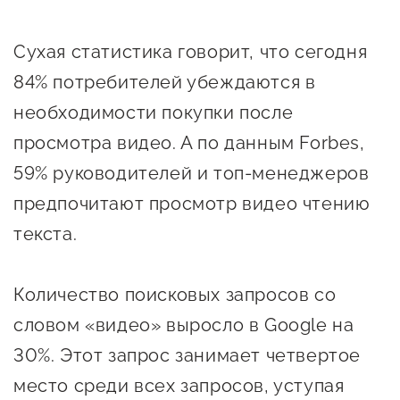
предпринимательства
Сухая статистика говорит, что сегодня
Поддержка социальных
84% потребителей убеждаются в
предпринимателей
необходимости покупки после
Поддержка экспортеров
просмотра видео. А по данным Forbes,
Финансовая поддержка
59% руководителей и топ-менеджеров
Меры поддержки в условиях
предпочитают просмотр видео чтению
внешнего санкционного
текста.
давления
Количество поисковых запросов со
Центры поддержки
словом «видео» выросло в Google на
Центр информационно-
30%. Этот запрос занимает четвертое
консультационного
место среди всех запросов, уступая