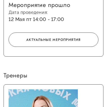
Мероприятие прошло
Сервисы для бизнеса
Дата проведения:
12 Мая пт 14:00 - 17:00
О фонде
Общая информация
АКТУАЛЬНЫЕ МЕРОПРИЯТИЯ
Органы управления и надзора
Документы
Контакты
Вакансии
Тренеры