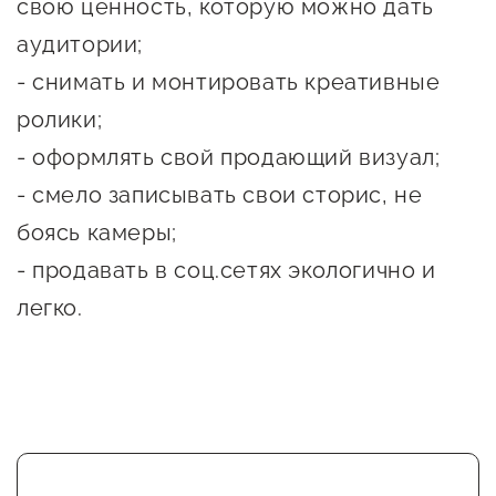
свою ценность, которую можно дать
Госзакупки для малого
аудитории;
бизнеса
- снимать и монтировать креативные
Каталог югорских франшиз
ролики;
Инвестору
- оформлять свой продающий визуал;
Самозанятому
- смело записывать свои сторис, не
Новости УФНС
боясь камеры;
- продавать в соц.сетях экологично и
Каталог грантов
легко.
Конкурсы для
предпринимателей
Сообщить о нарушении
АвтоУСН
Иностранным гражданам