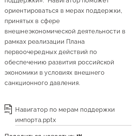
поддержки». Навигатор поможет
Онлайн-витрина продукции
ориентироваться в мерах поддержки,
Социальные сети "Мой
принятых в сфере
Бизнес Югра"
внешнеэкономической деятельности в
Меры поддержки
рамках реализации Плана
первоочередных действий по
Навигатор по мерам
обеспечению развития российской
поддержки
экономики в условиях внешнего
Имущественная поддержка
санкционного давления.
Консультационная поддержка
Образовательная поддержка
Навигатор по мерам поддержки
PPTX
Поддержка креативного и
импорта.pptx
инновационно-
технологического