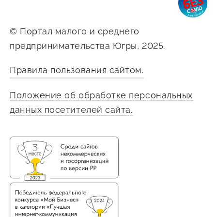
Оказание услуг в
О центре
Центр поддержки экспорта
социальной сфере
Обучающие
© Портал малого и среднего
мероприятия
предпринимательства Югры, 2025.
Справочник
Проекты
предпринимателя
Правила пользования сайтом.
Поддержка центра
Онлайн-витрина
Положение об обработке персональных
Органы власти
Экскурсии на
данных посетителей сайта.
Организации,
производства
предоставляющие поддержку
Нормативные
документы
Интерактивные сервисы
Каталог маркетплейсов
Каталог креативной
продукции