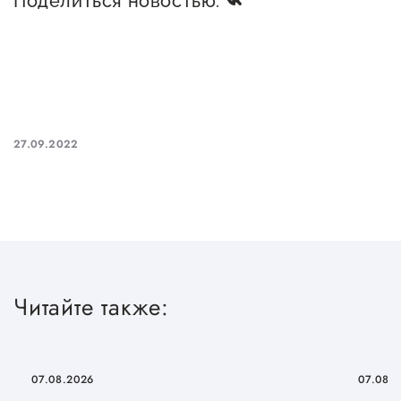
Поделиться новостью:
предпринимательства
Поддержка социальных
предпринимателей
Поддержка экспортеров
27.09.2022
Финансовая поддержка
Меры поддержки в условиях
внешнего санкционного
давления
Центры поддержки
Читайте также:
Центр информационно-
консультационного
07.08.2026
07.08.