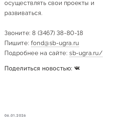
осуществлять свои проекты и
Госзакупки для малого
развиваться.
бизнеса
Каталог югорских франшиз
Звоните: 8 (3467) 38-80-18
Инвестору
Пишите:
fond@sb-ugra.ru
Самозанятому
Подробнее на сайте:
sb-ugra.ru/
Новости УФНС
Поделиться новостью:
Каталог грантов
Конкурсы для
предпринимателей
Сообщить о нарушении
АвтоУСН
06.01.2026
Иностранным гражданам