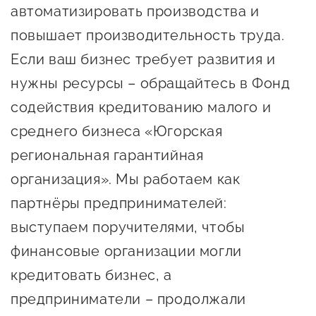
Оказание услуг в
автоматизировать производства и
О центре
Центр поддержки экспорта
социальной сфере
повышает производительность труда.
Обучающие
Если ваш бизнес требует развития и
мероприятия
Справочник
нужны ресурсы – обращайтесь в Фонд
Проекты
предпринимателя
содействия кредитованию малого и
Поддержка центра
Онлайн-витрина
среднего бизнеса «Югорская
Органы власти
Экскурсии на
региональная гарантийная
Организации,
производства
организация». Мы работаем как
предоставляющие поддержку
Нормативные
партнёры предпринимателей:
документы
Интерактивные сервисы
выступаем поручителями, чтобы
Каталог маркетплейсов
финансовые организации могли
кредитовать бизнес, а
Каталог креативной
продукции
предприниматели – продолжали