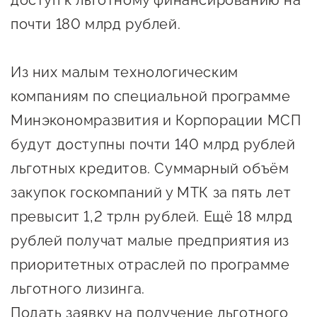
доступ к льготному финансированию на
Онлайн-витрина продукции
почти 180 млрд рублей.
Социальные сети "Мой
Бизнес Югра"
Из них малым технологическим
Меры поддержки
компаниям по специальной программе
Минэкономразвития и Корпорации МСП
Навигатор по мерам
будут доступны почти 140 млрд рублей
поддержки
льготных кредитов. Суммарный объём
Имущественная поддержка
закупок госкомпаний у МТК за пять лет
Консультационная поддержка
превысит 1,2 трлн рублей. Ещё 18 млрд
рублей получат малые предприятия из
Образовательная поддержка
приоритетных отраслей по программе
Поддержка креативного и
льготного лизинга.
инновационно-
Подать заявку на получение льготного
технологического