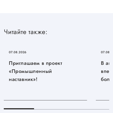
Сервисы для бизнеса
О фонде
Читайте также:
Общая информация
Органы управления и надзора
07.08.2026
07.08.
Документы
Приглашаем в проект
В ав
Контакты
«Промышленный
впер
Вакансии
наставник»!
боль