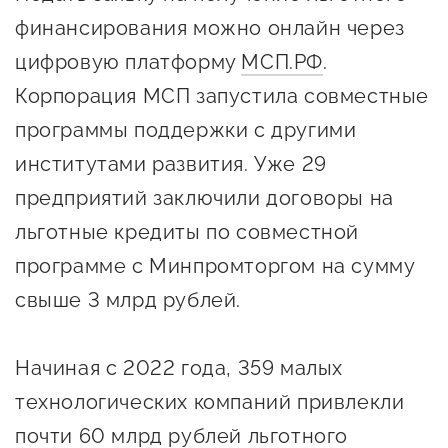
предпринимательства
финансирования можно онлайн через
цифровую платформу
МСП.РФ
.
Поддержка социальных
Корпорация МСП запустила совместные
предпринимателей
программы поддержки с другими
Поддержка экспортеров
институтами развития. Уже 29
Финансовая поддержка
предприятий заключили договоры на
Меры поддержки в условиях
льготные кредиты по совместной
внешнего санкционного
программе с Минпромторгом на сумму
давления
свыше 3 млрд рублей.
Центры поддержки
Начиная с 2022 года, 359 малых
Центр информационно-
технологических компаний привлекли
консультационного
почти 60 млрд рублей льготного