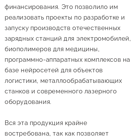
сопровождения
финансирования. Это позволило им
О центре
реализовать проекты по разработке и
Центр образовательных
Поддержка центра
программ и молодежного
запуску производств отечественных
Онлайн-витрина
предпринимательства
зарядных станций для электромобилей,
Истории успеха
биополимеров для медицины,
О центре
Центр инноваций
программно-аппаратных комплексов на
Календарь
социальной сферы
базе нейросетей для объектов
мероприятий для
О центре
предпринимателей
логистики, металлообрабатывающих
Центр финансовой
Поддержка центра
Проекты
поддержки
станков и современного лазерного
Календарь
Поддержка центра
оборудования.
О центре
мероприятий для
Истории успеха
Центр инновационно-
Проекты
предпринимателей
технологического и
Вся эта продукция крайне
Поддержка центра
Истории успеха
креативного
Истории успеха
востребована, так как позволяет
предпринимательства
Проекты