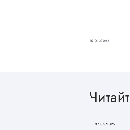
16.01.2026
О фонде
Общая информация
Органы управления и надзора
Читайт
Документы
Контакты
Вакансии
07.08.2026