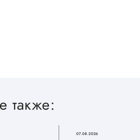
Проекты
Поддержка центра
Онлайн-витрина
Экскурсии на
производства
Нормативные
документы
е также:
07.08.2026