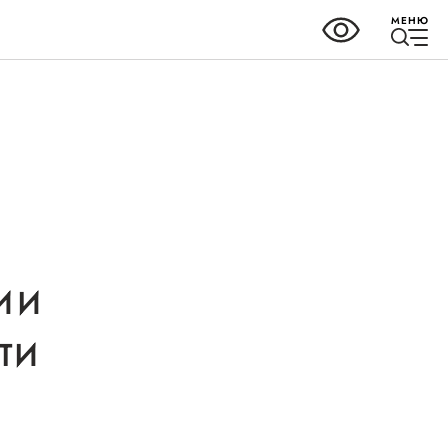
МЕНЮ
ки
Справочник
предпринимателя
ии
но-
Органы власти
ти
Организации,
предоставляющие поддержку
ных
ного
Интерактивные сервисы
ва