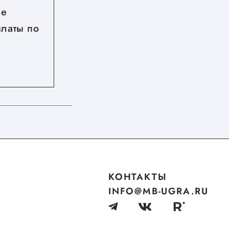
ые
Приглашаем бизнес Югры
платы по
на TNF 2026
КОНТАКТЫ
INFO@MB-UGRA.RU