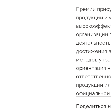
Бизнес Югра"
Поддержка
Премии прису
инноваци
продукции и 
технологи
высокоэффект
предприн
организации 
Поддержк
деятельность
предприн
достижения в
Поддержка
методов упра
Финансов
ориентация н
Меры подд
ответственно
внешнего 
продукции ил
давления
официальной
Поделиться 