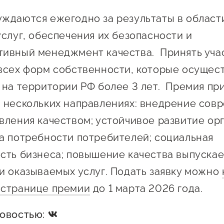
 креативного и
Истории успеха
ждаются ежегодно за результаты в област
О центре
онно-
Центр инноваций
услуг, обеспечения их безопасности и
Календарь
ческого
социальной сферы
ивный менеджмент качества. Принять уча
мероприятий для
имательства
О центре
предпринимателе
всех форм собственности, которые осущес
Центр финансовой
а социальных
Поддержка центра
Проекты
поддержки
 на территории РФ более 3 лет. Премия пр
имателей
Календарь
Поддержка центра
 нескольких направлениях: внедрение сов
 экспортеров
О центре
мероприятий для
Истории успеха
Центр инновационн
вления качеством; устойчивое развитие ор
Проекты
предпринимателе
технологического и
ая поддержка
а потребности потребителей; социальная
Поддержка центра
Истории успеха
креативного
ержки в условиях
Истории успеха
сть бизнеса; повышение качества выпуска
предпринимательст
Проекты
санкционного
Оказание услуг в
и оказываемых услуг. Подать заявку можно
О центре
Центр поддержки экспор
социальной сфере
 странице премии
до 1 марта 2026 года.
Обучающие
мероприятия
новостью: