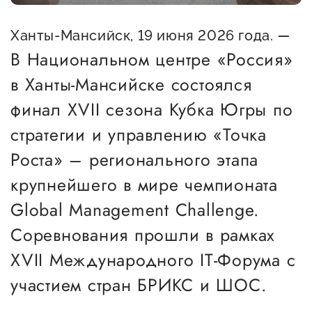
предпринимательства
–
Ханты-Мансийск, 19 июня 2026 года.
Поддержка социальных
В Национальном центре «Россия»
предпринимателей
в Ханты-Мансийске состоялся
Поддержка экспортеров
финал XVII сезона Кубка Югры по
Финансовая поддержка
стратегии и управлению «Точка
Меры поддержки в условиях
Роста» – регионального этапа
внешнего санкционного
крупнейшего в мире чемпионата
давления
Global Management Challenge.
Соревнования прошли в рамках
Центры поддержки
XVII Международного IT-Форума с
Центр информационно-
участием стран БРИКС и ШОС.
консультационного