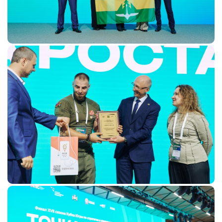
Госзакупки для малого
бизнеса
Каталог югорских франшиз
Инвестору
Самозанятому
Новости УФНС
Каталог грантов
Конкурсы для
предпринимателей
Сообщить о нарушении
АвтоУСН
Иностранным гражданам