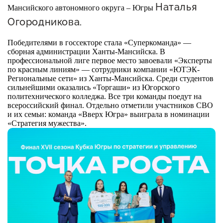
Оказание услуг в
Наталья
Мансийского автономного округа – Югры
О центре
Центр поддержки экспорта
социальной сфере
Огородникова
.
Обучающие
Победителями в госсекторе стала «Суперкоманда» —
мероприятия
Справочник
сборная администрации Ханты-Мансийска. В
Проекты
профессиональной лиге первое место завоевали «Эксперты
предпринимателя
по красным линиям» — сотрудники компании «ЮТЭК-
Поддержка центра
Региональные сети» из Ханты-Мансийска. Среди студентов
сильнейшими оказались «Торгаши» из Югорского
Онлайн-витрина
политехнического колледжа. Все три команды поедут на
Органы власти
Экскурсии на
всероссийский финал. Отдельно отметили участников СВО
и их семьи: команда «Вверх Югра» выиграла в номинации
Организации,
производства
«Стратегия мужества».
предоставляющие поддержку
Нормативные
документы
Интерактивные сервисы
Каталог маркетплейсов
Каталог креативной
продукции