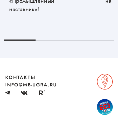
«Промышленный
на T
наставник»!
КОНТАКТЫ
INFO@MB-UGRA.RU