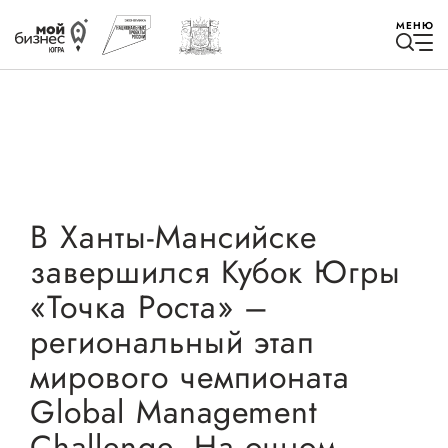
МЕНЮ
Избранное
В Ханты-Мансийске
завершился Кубок Югры
Быть в курсе
«Точка Роста» –
региональный этап
Истории успеха
мирового чемпионата
Мероприятия
Global Management
Новости
Challenge. На очном