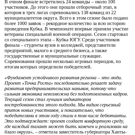
сопровождения
В очном финале встретились 24 команды – около 100
участников. До этого они прошли отборочный этап, в
котором в трех лигах соревновались 138 команд из 22
О центре
Центр образовательных
муниципалитетов округа. Всего в этом сезоне было подано
более 1000 заявок – рекордное количество за всю историю
Поддержка центра
программ и молодежного
проведения Кубка. В чемпионате впервые приняли участие
Онлайн-витрина
предпринимательства
ветераны специальной военной операции. Сезон стартовал
со специального этапа – Кубка ЮГУ. Среди участников
Истории успеха
финала – студенты вузов и колледжей, представители
О центре
предприятий, малого и среднего бизнеса, а также
Центр инноваций
государственные и муниципальные служащие.
Календарь
социальной сферы
Соревнования прошли несколько игровых периодов, по
итогам которых определили победителей.
мероприятий для
О центре
предпринимателей
Центр финансовой
«Фундамент устойчивого развития региона – это люди.
Проект «Точка Роста» последовательно решает задачу
Поддержка центра
Проекты
поддержки
развития предпринимательских навыков, потому что
Календарь
сильная экономика невозможна без подготовленных кадров.
Поддержка центра
Текущий сезон стал лучшим индикатором
О центре
мероприятий для
Истории успеха
Центр инновационно-
востребованности этого подхода. Мы видим серьезный
Проекты
приток новых участников, и показательно, что
предпринимателей
технологического и
победителями в этом году стали в том числе дебютанты.
Поддержка центра
Истории успеха
креативного
Это подтверждает: проект создает комфортную среду,
где каждый талант может быть замечен и реализован на
Истории успеха
предпринимательства
Проекты
благо округа»
, – отметила заместитель губернатора Ханты-