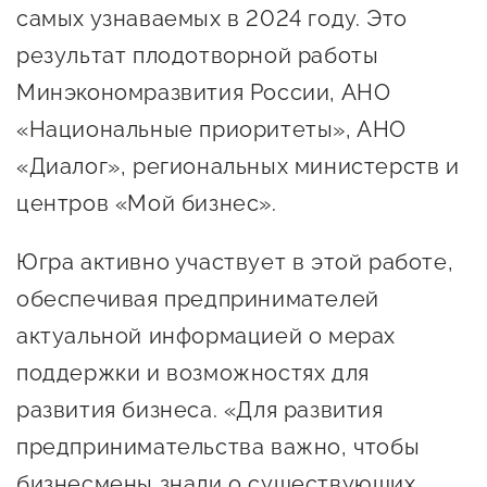
самых узнаваемых в 2024 году. Это
предпринимательства
результат плодотворной работы
Поддержка социальных
Минэкономразвития России, АНО
предпринимателей
«Национальные приоритеты», АНО
Поддержка экспортеров
«Диалог», региональных министерств и
Финансовая поддержка
центров «Мой бизнес».
Меры поддержки в условиях
Югра активно участвует в этой работе,
внешнего санкционного
обеспечивая предпринимателей
давления
актуальной информацией о мерах
Центры поддержки
поддержки и возможностях для
развития бизнеса. «Для развития
Центр информационно-
предпринимательства важно, чтобы
консультационного
бизнесмены знали о существующих