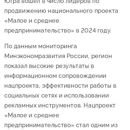
Югра вошел в число лидеров по
Онлайн-витрина продукции
продвижению национального проекта
Социальные сети "Мой
«Малое и среднее
Бизнес Югра"
предпринимательство» в 2024 году.
Меры поддержки
По данным мониторинга
Минэкономразвития России, регион
Навигатор по мерам
поддержки
показал высокие результаты в
информационном сопровождении
Имущественная поддержка
нацпроекта, эффективности работы в
Консультационная поддержка
социальных сетях и использовании
Образовательная поддержка
рекламных инструментов. Нацпроект
Поддержка креативного и
«Малое и среднее
инновационно-
предпринимательство» стал одним из
технологического