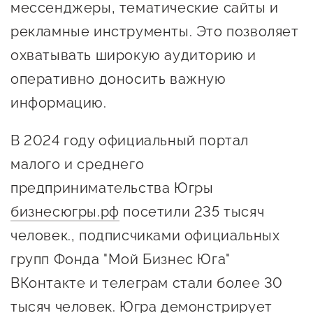
мессенджеры, тематические сайты и
Оказание услуг в
О центре
Центр поддержки экспорта
социальной сфере
рекламные инструменты. Это позволяет
Обучающие
охватывать широкую аудиторию и
мероприятия
Справочник
оперативно доносить важную
Проекты
предпринимателя
информацию.
Поддержка центра
Онлайн-витрина
В 2024 году официальный портал
Органы власти
Экскурсии на
малого и среднего
Организации,
производства
предпринимательства Югры
предоставляющие поддержку
Нормативные
документы
бизнесюгры.рф
посетили 235 тысяч
Интерактивные сервисы
человек., подписчиками официальных
Каталог маркетплейсов
групп Фонда "Мой Бизнес Юга"
Каталог креативной
ВКонтакте и телеграм стали более 30
продукции
тысяч человек. Югра демонстрирует