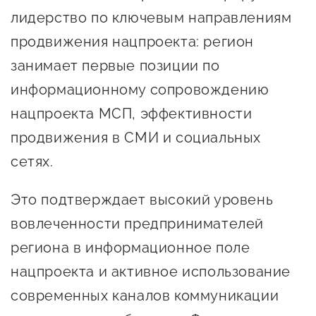
Госзакупки для малого
лидерство по ключевым направлениям
бизнеса
продвижения нацпроекта: регион
Каталог югорских франшиз
занимает первые позиции по
Инвестору
информационному сопровождению
нацпроекта МСП, эффективности
Самозанятому
продвижения в СМИ и социальных
Новости УФНС
сетях.
Каталог грантов
Это подтверждает высокий уровень
Конкурсы для
предпринимателей
вовлеченности предпринимателей
региона в информационное поле
Сообщить о нарушении
нацпроекта и активное использование
АвтоУСН
современных каналов коммуникации
Иностранным гражданам