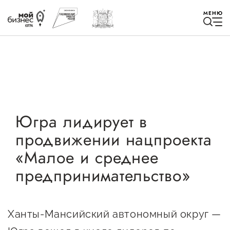
МЕНЮ
Избранное
Югра лидирует в
продвижении нацпроекта
Быть в курсе
«Малое и среднее
предпринимательство»
Истории успеха
Мероприятия
Новости
Ханты-Мансийский автономный округ —