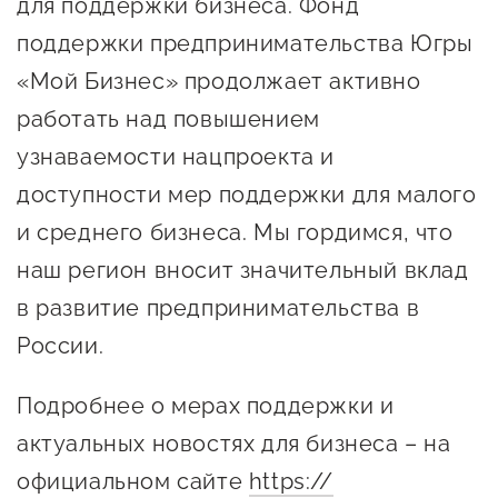
для поддержки бизнеса. Фонд
Сервисы для бизнеса
поддержки предпринимательства Югры
«Мой Бизнес» продолжает активно
О фонде
работать над повышением
узнаваемости нацпроекта и
Общая информация
доступности мер поддержки для малого
Органы управления и надзора
и среднего бизнеса. Мы гордимся, что
Документы
наш регион вносит значительный вклад
Контакты
в развитие предпринимательства в
Вакансии
России.
Подробнее о мерах поддержки и
актуальных новостях для бизнеса – на
официальном сайте
https://