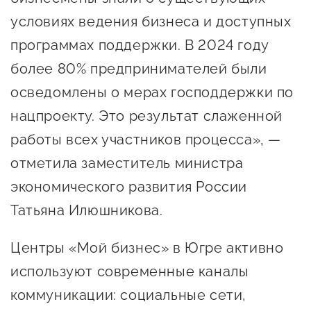
сопровождения
условиях ведения бизнеса и доступных
О центре
Центр образовательных
программах поддержки. В 2024 году
Поддержка центра
программ и молодежного
более 80% предпринимателей были
Онлайн-витрина
предпринимательства
осведомлены о мерах господдержки по
Истории успеха
О центре
нацпроекту. Это результат слаженной
Центр инноваций
Календарь
работы всех участников процесса», —
социальной сферы
мероприятий для
отметила заместитель министра
О центре
предпринимателей
Центр финансовой
экономического развития России
Поддержка центра
Проекты
поддержки
Татьяна Илюшникова.
Календарь
Поддержка центра
О центре
мероприятий для
Истории успеха
Центр инновационно-
Центры «Мой бизнес» в Югре активно
Проекты
предпринимателей
технологического и
используют современные каналы
Поддержка центра
Истории успеха
креативного
коммуникации: социальные сети,
Истории успеха
предпринимательства
Проекты