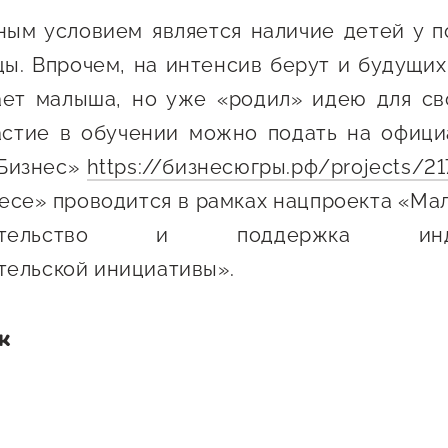
ным условием является наличие детей у п
ы. Впрочем, на интенсив берут и будущих 
ает малыша, но уже «родил» идею для сво
частие в обучении можно подать на офици
Бизнес»
https://бизнесюгры.рф/projects/21
есе» проводится в рамках нацпроекта «Ма
имательство и поддержка индив
ельской инициативы».