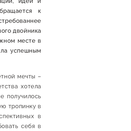
ации, идей и
Каталог маркетплейсов
бращается к
Каталог креативной
стребованнее
продукции
вого двойника
Госзакупки для малого
й
ужном месте в
бизнеса
ала успешным
Каталог югорских франшиз
о-
Инвестору
й
етной мечты –
Самозанятому
етства хотела
ва
Новости УФНС
не получилось
Каталог грантов
ую тропинку в
та
спективных в
Конкурсы для
предпринимателей
бовать себя в