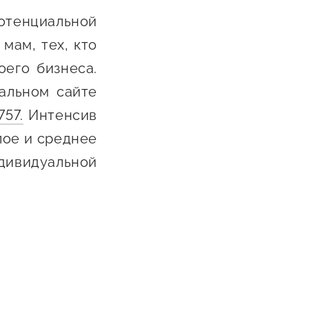
отенциальной
мам, тех, кто
его бизнеса.
альном сайте
757.
Интенсив
лое и среднее
идуальной