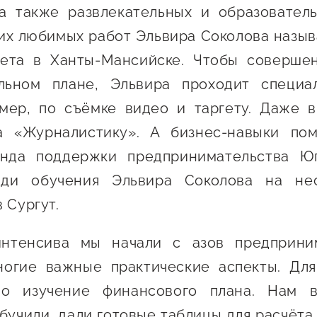
 а также развлекательных и образователь
их любимых работ Эльвира Соколова назы
кета в Ханты-Мансийске. Чтобы совершен
льном плане, Эльвира проходит специа
имер, по съёмке видео и таргету. Даже в
а «Журналистику». А бизнес-навыки пом
нда поддержки предпринимательства 
ади обучения Эльвира Соколова на не
 Сургут.
нтенсива мы начали с азов предприни
ногие важные практические аспекты. Дл
о изучение финансового плана. Нам в
обучили, дали готовые таблицы для расчёта