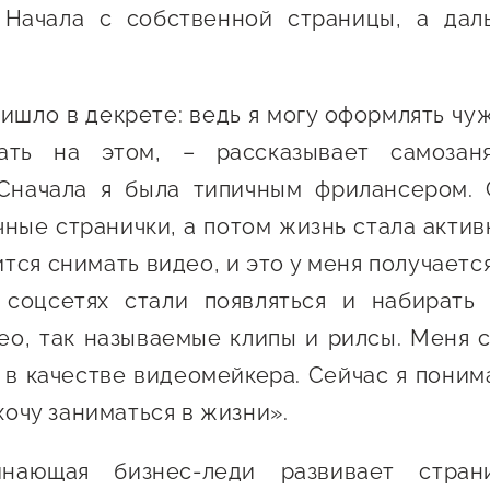
Проекты
Начала с собственной страницы, а дал
Поддержка центра
Онлайн-витрина
Экскурсии на
ишло в декрете: ведь я могу оформлять чу
производства
ать на этом, – рассказывает самозан
Нормативные
 Сначала я была типичным фрилансером. 
документы
чные странички, а потом жизнь стала активн
тся снимать видео, и это у меня получается
 соцсетях стали появляться и набирать 
ео, так называемые клипы и рилсы. Меня с
 в качестве видеомейкера. Сейчас я поним
 хочу заниматься в жизни».
инающая бизнес-леди развивает стра