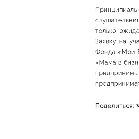
Принципиаль
слушательниц
только ожид
Заявку на у
Фонда «Мой 
«Мама в бизн
предприн
предпринимат
Поделиться: