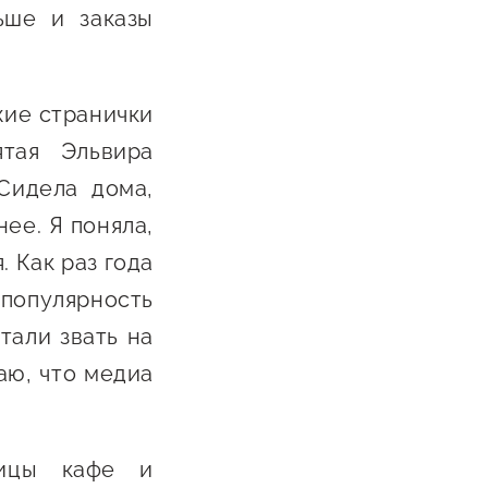
ьше и заказы
Сообщить о нарушении
АвтоУСН
Иностранным гражданам
жие странички
ятая Эльвира
Сервисы для бизнеса
Сидела дома,
ее. Я поняла,
. Как раз года
популярность
тали звать на
аю, что медиа
ницы кафе и