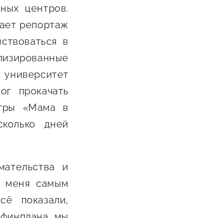
ных центров.
вает репортаж
ствоваться в
лизированные
 университет
ог прокачать
Югры «Мама в
сколько дней
мательства и
я меня самым
сё показали,
 финплана, мы