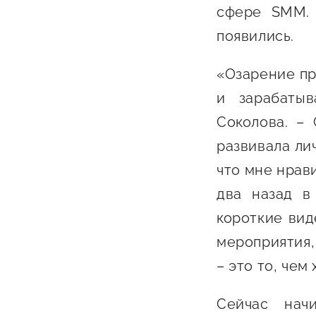
сфере SMM. 
появились.
«Озарение пр
и зарабатыв
Соколова. –
О фонде
развивала ли
что мне нрави
Общая информация
два назад в
Органы управления и надзора
короткие вид
Документы
мероприятия,
– это то, чем
Контакты
Вакансии
Сейчас нач