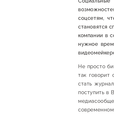
Социальные 
Бизнес Югра"
Поддержка
возможност
инноваци
соцсетям, ч
технологи
становятся с
предприн
компании в с
Поддержк
нужное врем
предприн
видеомейкер
Поддержка
Финансов
Не просто би
так говорит 
Меры подд
внешнего 
стать журнал
давления
поступить в 
медиасообще
современном 