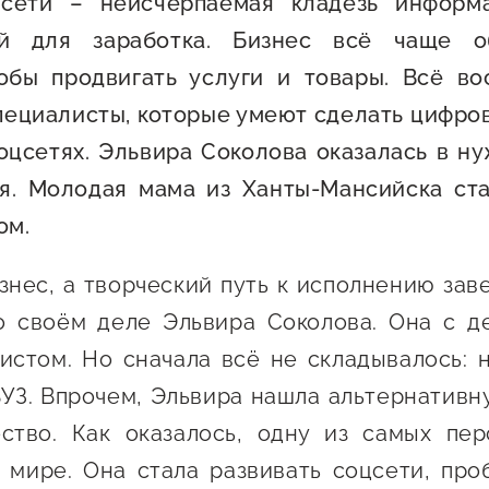
сети – неисчерпаемая кладезь информ
 креативного и
Истории успеха
ей для заработка. Бизнес всё чаще о
О центре
онно-
Центр инноваций
тобы продвигать услуги и товары. Всё во
Календарь
ческого
социальной сферы
пециалисты, которые умеют сделать цифро
мероприятий для
имательства
О центре
предпринимателе
оцсетях. Эльвира Соколова оказалась в н
Центр финансовой
а социальных
Поддержка центра
Проекты
поддержки
я. Молодая мама из Ханты-Мансийска ст
имателей
Календарь
Поддержка центра
ом.
 экспортеров
О центре
мероприятий для
Истории успеха
Центр инновационн
Проекты
предпринимателе
технологического и
ая поддержка
знес, а творческий путь к исполнению зав
Поддержка центра
Истории успеха
креативного
о своём деле Эльвира Соколова. Она с д
ержки в условиях
Истории успеха
предпринимательст
Проекты
санкционного
истом. Но сначала всё не складывалось: 
Оказание услуг в
О центре
ВУЗ. Впрочем, Эльвира нашла альтернативн
Центр поддержки экспор
социальной сфере
Обучающие
ство. Как оказалось, одну из самых пер
мероприятия
мире. Она стала развивать соцсети, про