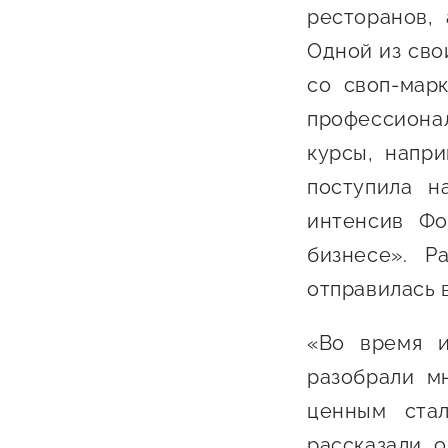
ресторанов,
Одной из сво
со своп-мар
профессиона
курсы, напр
поступила н
интенсив Фо
бизнесе». Р
отправилась в
«Во время и
разобрали м
ценным стал
рассказали, 