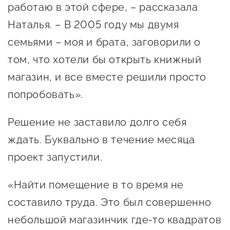
работаю в этой сфере, – рассказала
предпринимательства
Наталья. – В 2005 году мы двумя
Поддержка социальных
семьями – моя и брата, заговорили о
предпринимателей
том, что хотели бы открыть книжный
Поддержка экспортеров
магазин, и все вместе решили просто
Финансовая поддержка
попробовать».
Меры поддержки в условиях
Решение не заставило долго себя
внешнего санкционного
ждать. Буквально в течение месяца
давления
проект запустили.
Центры поддержки
«Найти помещение в то время не
составило труда. Это был совершенно
Центр информационно-
консультационного
небольшой магазинчик где-то квадратов