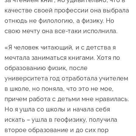
за чтением книг, но удивительно, что в
Онлайн-витрина продукции
качестве своей профессии она выбрала
Социальные сети "Мой
отнюдь не филологию, а физику. Но
Бизнес Югра"
свою мечту она все-таки исполнила.
Меры поддержки
«Я человек читающий, и с детства я
мечтала заниматься книгами. Хотя по
Навигатор по мерам
образованию физик, после
поддержки
университета год отработала учителем
Имущественная поддержка
в школе, но поняла, что это не мое,
Консультационная поддержка
причем работа с детьми мне нравилась.
Образовательная поддержка
Но я ушла со школы и начала себя
Поддержка креативного и
искать – ушла в геофизику, получила
инновационно-
второе образование и до сих пор
технологического