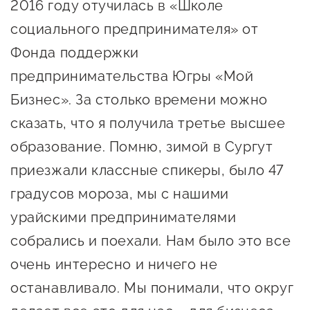
2016 году отучилась в «Школе
Госзакупки для малого
социального предпринимателя» от
бизнеса
Фонда поддержки
Каталог югорских франшиз
предпринимательства Югры «Мой
Инвестору
Бизнес». За столько времени можно
Самозанятому
сказать, что я получила третье высшее
Новости УФНС
образование. Помню, зимой в Сургут
Каталог грантов
приезжали классные спикеры, было 47
градусов мороза, мы с нашими
Конкурсы для
урайскими предпринимателями
предпринимателей
собрались и поехали. Нам было это все
Сообщить о нарушении
очень интересно и ничего не
АвтоУСН
останавливало. Мы понимали, что округ
Иностранным гражданам