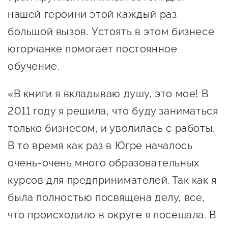
Оказание услуг в
нашей героини этой каждый раз
О центре
Центр поддержки экспорта
социальной сфере
большой вызов. Устоять в этом бизнесе
Обучающие
мероприятия
югорчанке помогает постоянное
Справочник
Проекты
обучение.
предпринимателя
Поддержка центра
Онлайн-витрина
«В книги я вкладываю душу, это мое! В
Органы власти
Экскурсии на
2011 году я решила, что буду заниматься
Организации,
производства
только бизнесом, и уволилась с работы.
предоставляющие поддержку
Нормативные
В то время как раз в Югре началось
документы
Интерактивные сервисы
очень-очень много образовательных
Каталог маркетплейсов
курсов для предпринимателей. Так как я
была полностью посвящена делу, все,
Каталог креативной
что происходило в округе я посещала. В
продукции