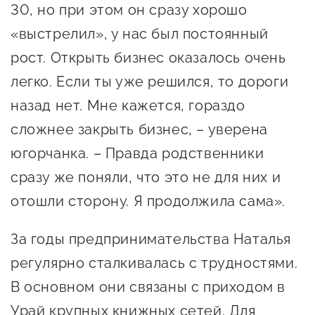
сопровождения
30, но при этом он сразу хорошо
«выстрелил», у нас был постоянный
О центре
Центр образовательных
рост. Открыть бизнес оказалось очень
Поддержка центра
программ и молодежного
Онлайн-витрина
легко. Если ты уже решился, то дороги
предпринимательства
Истории успеха
назад нет. Мне кажется, гораздо
О центре
Центр инноваций
сложнее закрыть бизнес, – уверена
Календарь
социальной сферы
югорчанка. – Правда родственники
мероприятий для
сразу же поняли, что это не для них и
О центре
предпринимателей
Центр финансовой
Поддержка центра
отошли сторону. Я продолжила сама».
Проекты
поддержки
Календарь
Поддержка центра
О центре
За годы предпринимательства Наталья
мероприятий для
Истории успеха
Центр инновационно-
Проекты
предпринимателей
регулярно сталкивалась с трудностями.
технологического и
Поддержка центра
Истории успеха
креативного
В основном они связаны с приходом в
Истории успеха
предпринимательства
Проекты
Урай крупных книжных сетей. Для