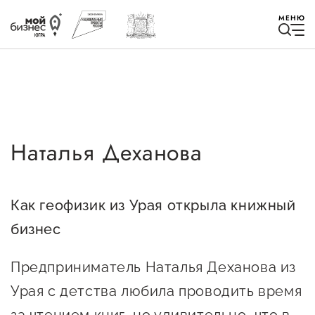
МЕНЮ
Наталья Деханова
Избранное
Быть в курсе
Как геофизик из Урая открыла книжный
бизнес
Истории успеха
Мероприятия
Предприниматель Наталья Деханова из
Новости
Урая с детства любила проводить время