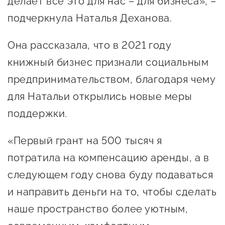
делает все это для нас – для бизнеса», –
Сервисы для бизнеса
подчеркнула Наталья Деханова.
О фонде
Она рассказала, что в 2021 году
книжный бизнес признали социальным
Общая информация
предпринимательством, благодаря чему
Органы управления и надзора
для Натальи открылись новые меры
поддержки.
Документы
Контакты
«Первый грант на 500 тысяч я
Вакансии
потратила на компенсацию аренды, а в
следующем году снова буду подаваться
и направить деньги на то, чтобы сделать
наше пространство более уютным,