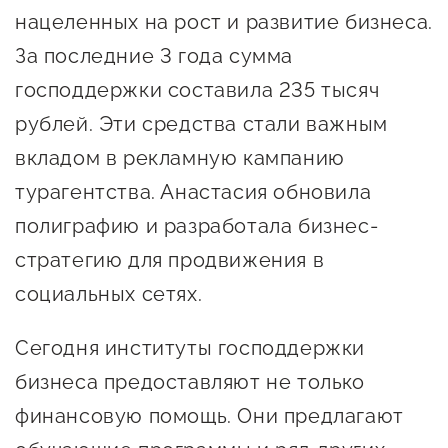
Оказание услуг в
нацеленных на рост и развитие бизнеса.
О центре
Центр поддержки экспорта
социальной сфере
За последние 3 года сумма
Обучающие
господдержки составила 235 тысяч
мероприятия
Справочник
Проекты
рублей. Эти средства стали важным
предпринимателя
Поддержка центра
вкладом в рекламную кампанию
Онлайн-витрина
турагентства. Анастасия обновила
Органы власти
Экскурсии на
полиграфию и разработала бизнес-
Организации,
производства
стратегию для продвижения в
предоставляющие поддержку
Нормативные
социальных сетях.
документы
Интерактивные сервисы
Сегодня институты господдержки
Каталог маркетплейсов
бизнеса предоставляют не только
Каталог креативной
финансовую помощь. Они предлагают
продукции