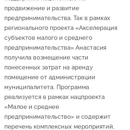
сопровождения
продвижение и развитие
О центре
Центр образовательных
предпринимательства. Так в рамках
Поддержка центра
программ и молодежного
регионального проекта «Акселерация
Онлайн-витрина
предпринимательства
субъектов малого и среднего
Истории успеха
предпринимательства» Анастасия
О центре
Центр инноваций
Календарь
получила возмещение части
социальной сферы
мероприятий для
понесенных затрат на аренду
О центре
предпринимателей
Центр финансовой
помещение от администрации
Поддержка центра
Проекты
поддержки
муниципалитета. Программа
Календарь
Поддержка центра
реализуется в рамках нацпроекта
О центре
мероприятий для
Истории успеха
Центр инновационно-
«Малое и среднее
Проекты
предпринимателей
технологического и
Поддержка центра
предпринимательство» и содержит
Истории успеха
креативного
Истории успеха
предпринимательства
Проекты
перечень комплексных мероприятий,