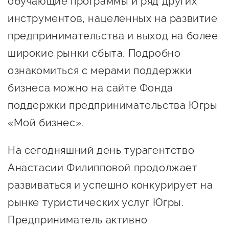
обучающие программы и ряд других
Госзакупки для малого
инструментов, нацеленных на развитие
бизнеса
предпринимательства и выход на более
Каталог югорских франшиз
широкие рынки сбыта. Подробно
Инвестору
ознакомиться с мерами поддержки
Самозанятому
бизнеса можно на сайте Фонда
Новости УФНС
поддержки предпринимательства Югры
«Мой бизнес».
Каталог грантов
Конкурсы для
На сегодняшний день турагентство
предпринимателей
Анастасии Филипповой продолжает
Сообщить о нарушении
развиваться и успешно конкурирует на
АвтоУСН
рынке туристических услуг Югры.
Предприниматель активно
Иностранным гражданам