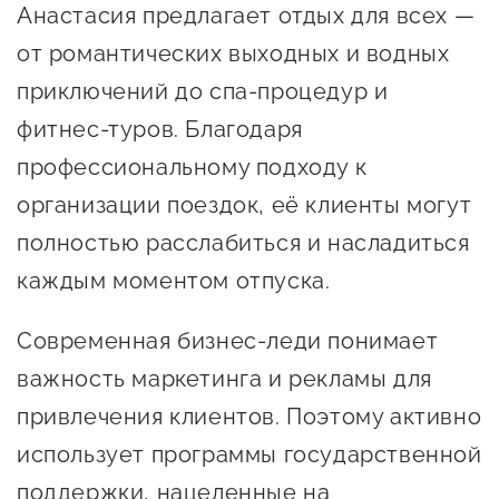
Анастасия предлагает отдых для всех —
предпринимательства
от романтических выходных и водных
Поддержка социальных
приключений до спа-процедур и
предпринимателей
фитнес-туров. Благодаря
Поддержка экспортеров
профессиональному подходу к
Финансовая поддержка
организации поездок, её клиенты могут
Меры поддержки в условиях
полностью расслабиться и насладиться
внешнего санкционного
каждым моментом отпуска.
давления
Современная бизнес-леди понимает
Центры поддержки
важность маркетинга и рекламы для
привлечения клиентов. Поэтому активно
Центр информационно-
использует программы государственной
консультационного
поддержки, нацеленные на