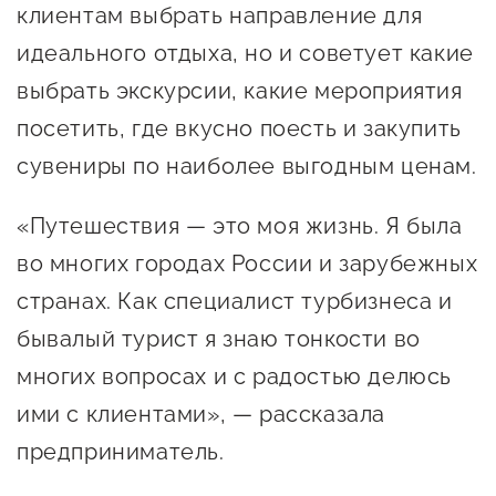
Онлайн-витрина продукции
клиентам выбрать направление для
Социальные сети "Мой
идеального отдыха, но и советует какие
Бизнес Югра"
выбрать экскурсии, какие мероприятия
посетить, где вкусно поесть и закупить
Меры поддержки
сувениры по наиболее выгодным ценам.
Навигатор по мерам
«Путешествия — это моя жизнь. Я была
поддержки
во многих городах России и зарубежных
Имущественная поддержка
странах. Как специалист турбизнеса и
Консультационная поддержка
бывалый турист я знаю тонкости во
многих вопросах и с радостью делюсь
Образовательная поддержка
ими с клиентами», — рассказала
Поддержка креативного и
предприниматель.
инновационно-
технологического