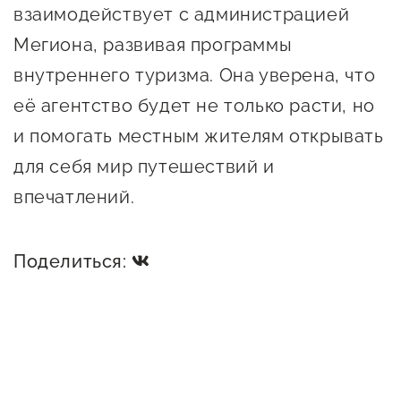
взаимодействует с администрацией
Сервисы для бизнеса
Мегиона, развивая программы
внутреннего туризма. Она уверена, что
О фонде
её агентство будет не только расти, но
Общая информация
и помогать местным жителям открывать
для себя мир путешествий и
Органы управления и надзора
впечатлений.
Документы
Контакты
Поделиться:
Вакансии