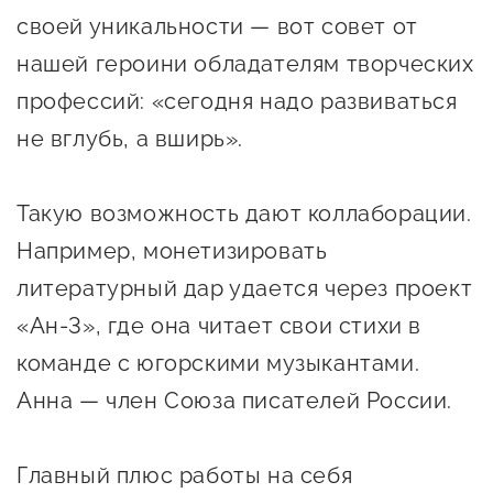
Госзакупки для малого
своей уникальности — вот совет от
бизнеса
нашей героини обладателям творческих
Каталог югорских франшиз
профессий: «сегодня надо развиваться
Инвестору
не вглубь, а вширь».
Самозанятому
Такую возможность дают коллаборации.
Новости УФНС
Например, монетизировать
Каталог грантов
литературный дар удается через проект
Конкурсы для
«Ан-3», где она читает свои стихи в
предпринимателей
команде с югорскими музыкантами.
Сообщить о нарушении
Анна — член Союза писателей России.
АвтоУСН
Главный плюс работы на себя
Иностранным гражданам