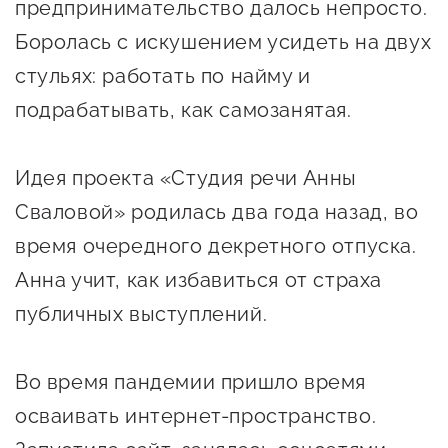
предпринимательство далось непросто.
предпринимательства
Боролась с искушением усидеть на двух
Поддержка социальных
стульях: работать по найму и
предпринимателей
подрабатывать, как самозанятая.
Поддержка экспортеров
Финансовая поддержка
Идея проекта «Студия речи Анны
Сваловой» родилась два года назад, во
Меры поддержки в условиях
время очередного декретного отпуска.
внешнего санкционного
давления
Анна учит, как избавиться от страха
публичных выступлений.
Центры поддержки
Во время пандемии пришло время
Центр информационно-
осваивать интернет-пространство.
консультационного