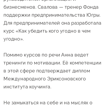
Оказание услуг в
бизнесменов. Свалова — тренер Фонда
О центре
Центр поддержки экспорта
социальной сфере
Обучающие
поддержки предпринимательства Югры.
мероприятия
Для предпринимателей она разработала
Справочник
Проекты
курс «Как убедить кого угодно в чем
предпринимателя
Поддержка центра
угодно».
Онлайн-витрина
Органы власти
Экскурсии на
Помимо курсов по речи Анна ведет
Организации,
производства
тренинги по мотивации. Её компетенции
предоставляющие поддержку
Нормативные
в этой сфере подтверждает диплом
документы
Интерактивные сервисы
Международного Эриксоновского
Каталог маркетплейсов
института коучинга.
Каталог креативной
продукции
Не замыкаться на себе и на мыслях о