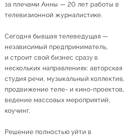
Онлайн-витрина продукции
за плечами Анны — 20 лет работы в
Социальные сети "Мой
телевизионной журналистике.
Бизнес Югра"
Сегодня бывшая телеведущая —
Меры поддержки
независимый предприниматель,
и строит свой бизнес сразу в
Навигатор по мерам
нескольких направлениях: авторская
поддержки
студия речи, музыкальный коллектив,
Имущественная поддержка
продвижение теле- и кино-проектов,
Консультационная поддержка
ведение массовых мероприятий,
Образовательная поддержка
коучинг.
Поддержка креативного и
инновационно-
Решение полностью уйти в
технологического