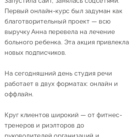
Запустила сайт, занялась соцсетями.
сопровождения
Первый онлайн-курс был задуман как
О центре
Центр образовательных
благотворительный проект — всю
Поддержка центра
программ и молодежного
выручку Анна перевела на лечение
Онлайн-витрина
предпринимательства
больного ребенка. Эта акция привлекла
Истории успеха
О центре
новых подписчиков.
Центр инноваций
Календарь
социальной сферы
мероприятий для
На сегодняшний день студия речи
О центре
предпринимателей
Центр финансовой
работает в двух форматах: онлайн и
Поддержка центра
Проекты
поддержки
оффлайн.
Календарь
Поддержка центра
О центре
мероприятий для
Истории успеха
Центр инновационно-
Проекты
предпринимателей
технологического и
Круг клиентов широкий — от фитнес-
Поддержка центра
Истории успеха
креативного
тренеров и риэлторов до
Истории успеха
предпринимательства
Проекты
руководителей организаций и