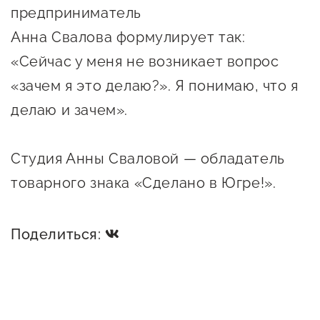
предприниматель
Сервисы для бизнеса
Анна Свалова формулирует так:
О фонде
«Сейчас у меня не возникает вопрос
«зачем я это делаю?». Я понимаю, что я
Общая информация
делаю и зачем».
Органы управления и надзора
Студия Анны Сваловой — обладатель
Документы
товарного знака «Сделано в Югре!».
Контакты
Вакансии
Поделиться: