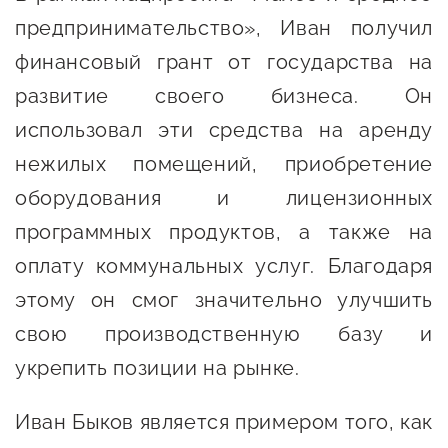
сопровождения
предпринимательство», Иван получил
О центре
Центр образовательных
финансовый грант от государства на
Поддержка центра
программ и молодежного
развитие своего бизнеса. Он
Онлайн-витрина
предпринимательства
использовал эти средства на аренду
Истории успеха
нежилых помещений, приобретение
О центре
Центр инноваций
Календарь
оборудования и лицензионных
социальной сферы
мероприятий для
программных продуктов, а также на
О центре
предпринимателей
Центр финансовой
оплату коммунальных услуг. Благодаря
Поддержка центра
Проекты
поддержки
этому он смог значительно улучшить
Календарь
Поддержка центра
свою производственную базу и
О центре
мероприятий для
Истории успеха
Центр инновационно-
укрепить позиции на рынке.
Проекты
предпринимателей
технологического и
Поддержка центра
Истории успеха
креативного
Иван Быков является примером того, как
Истории успеха
предпринимательства
Проекты