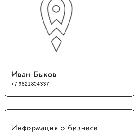
Сервисы для бизнеса
О фонде
Общая информация
Органы управления и надзора
Документы
Иван Быков
Контакты
+7 9821804337
Вакансии
Информация о бизнесе