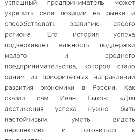
успешный предприниматель может
Оказание услуг в
О центре
укрепить свои позиции на рынке и
Центр поддержки экспорта
социальной сфере
Обучающие
способствовать развитию своего
мероприятия
Справочник
региона. Его история успеха
Проекты
предпринимателя
подчеркивает важность поддержки
Поддержка центра
малого и среднего
Онлайн-витрина
Органы власти
предпринимательства, которое стало
Экскурсии на
Организации,
производства
одним из приоритетных направлений
предоставляющие поддержку
Нормативные
развития экономики в России. Как
документы
Интерактивные сервисы
сказал сам Иван Быков: «Для
достижения успеха нужно быть
Каталог маркетплейсов
настойчивым, уметь видеть
Каталог креативной
перспективы и готовиться к
продукции