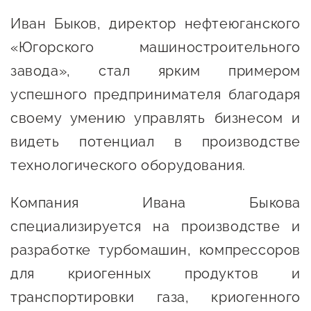
Онлайн-витрина продукции
Иван Быков, директор нефтеюганского
Социальные сети "Мой
«Югорского машиностроительного
Бизнес Югра"
завода», стал ярким примером
Меры поддержки
успешного предпринимателя благодаря
своему умению управлять бизнесом и
Навигатор по мерам
видеть потенциал в производстве
поддержки
технологического оборудования.
Имущественная поддержка
Компания Ивана Быкова
Консультационная поддержка
специализируется на производстве и
Образовательная поддержка
разработке турбомашин, компрессоров
Поддержка креативного и
для криогенных продуктов и
инновационно-
транспортировки газа, криогенного
технологического