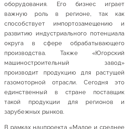
оборудования. Его бизнес играет
предпринимательства
важную роль в регионе, так как
Поддержка социальных
способствует импортозамещению и
предпринимателей
развитию индустриального потенциала
Поддержка экспортеров
округа в сфере обрабатывающего
Финансовая поддержка
производства. Также «Югорский
Меры поддержки в условиях
машиностроительный завод»
внешнего санкционного
производит продукцию для растущей
давления
газомоторной отрасли. Сегодня это
единственный в стране поставщик
Центры поддержки
такой продукции для регионов и
зарубежных рынков.
Центр информационно-
консультационного
В рамках нацпроекта «Малое и среднее