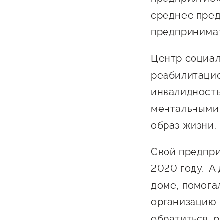
Бизнес Югра"
Поддержка
среднее пре
инноваци
предпринимат
технологи
предприн
Центр социал
Поддержк
реабилитацио
предприн
инвалидность
Поддержка
ментальными 
образ жизни.
Финансов
Меры подд
Свой предпри
внешнего 
2020 году. А 
давления
доме, помога
организацию
обратиться, 