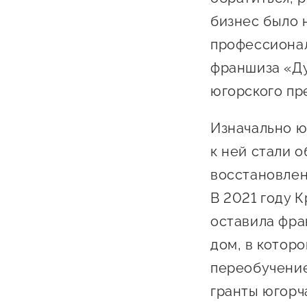
бизнес было 
профессионал
франшиза «Ду
югорского пр
Изначально ю
О фонде
к ней стали 
восстановлен
Общая информация
В 2021 году 
Органы управления и надзора
оставила фран
Документы
дом, в котор
Контакты
переобучение
Вакансии
гранты югорч