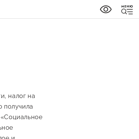
МЕНЮ
ки
Справочник
предпринимателя
но-
, налог на
Органы власти
о получила
Организации,
у «Социальное
предоставляющие поддержку
ных
ьное
ного
Интерактивные сервисы
лое и
ва