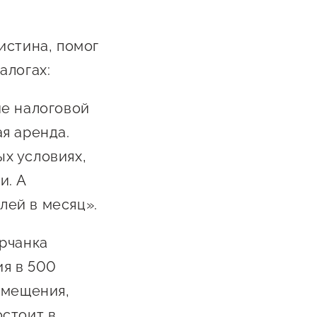
истина, помог
алогах:
ие налоговой
ая аренда.
х условиях,
и. А
лей в месяц».
рчанка
ия в 500
омещения,
остоит в