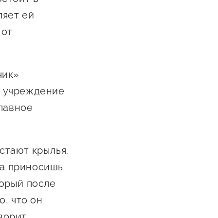
ляет ей
 от
чик»
яц учреждение
главное
астают крылья.
 а приносишь
торый после
, что он
оворит