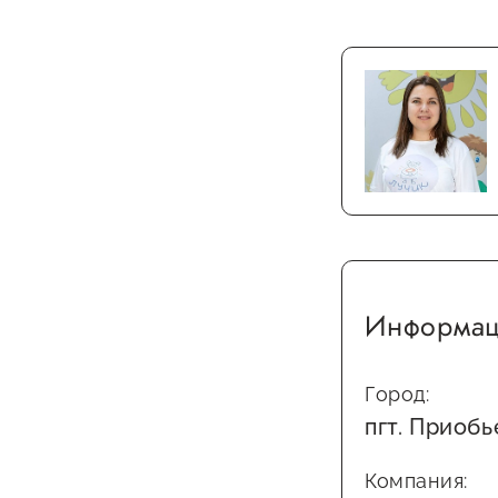
Информац
Город:
пгт. Приобь
Компания: