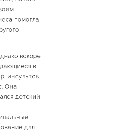
Сообщить о нарушении
своем
АвтоУСН
неса помогла
ругого
Иностранным гражданам
Сервисы для бизнеса
однако вскоре
ждающиеся в
, инсультов.
. Она
вался детский
ципальные
дование для