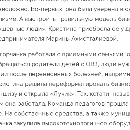
Проекты
несложно. Во-первых, она была уверена в 
Поддержка центра
Онлайн-витрина
изме. А выстроить правильную модель биз
Экскурсии на
шевные люди». Кристина приобрела ее у д
производства
едпринимателя Марины Ахметгалиевой.
Нормативные
документы
горчанка работала с приемными семьями, 
обращаться родители детей с ОВЗ, люди ну
ии после перенесенных болезней, например
Кристина решила переформатировать бизнес
шизу и открыла «Лучик». Так, кстати, назы
ом она работала. Команда педагогов прошла
. На собственные средства, а также муни
анка закупила высокотехнологичное обору