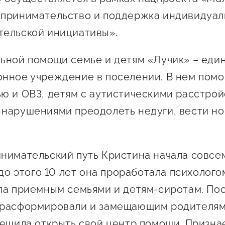
 креативного и
Истории успеха
дпринимательство и поддержка индивидуал
О центре
онно-
Центр инноваций
ельской инициативы».
Календарь
ческого
социальной сферы
мероприятий для
имательства
ьной помощи семье и детям «Лучик» – еди
О центре
предпринимателе
Центр финансовой
а социальных
нное учреждение в поселении. В нем помо
Поддержка центра
Проекты
поддержки
имателей
ю и ОВЗ, детям с аутистическими расстрой
Календарь
Поддержка центра
 экспортеров
О центре
нарушениями преодолеть недуги, вести н
мероприятий для
Истории успеха
Центр инновационн
Проекты
предпринимателе
технологического и
ая поддержка
Поддержка центра
Истории успеха
креативного
ержки в условиях
Истории успеха
нимательский путь Кристина начала совсем
предпринимательст
Проекты
санкционного
Оказание услуг в
до этого 10 лет она проработала психолого
О центре
Центр поддержки экспор
социальной сфере
ла приемным семьями и детям-сиротам. Посл
Обучающие
 расформировали и замещающим родителям
мероприятия
решила открыть свой центр помощи. Признае