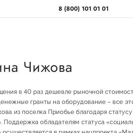
8 (800) 101 01 01
ина Чижова
поддержки
Центры поддерж
Центр информацион
 по мерам
консультационного
и
ения в 40 раз дешевле рыночной стоимости
сопровождения
 денежные гранты на оборудование – все эт
енная поддержка
ова из поселка Приобье благодаря статус
О центре
ционная поддержка
Центр образователь
Поддержка центра
. Поддержка обладателям статуса «социал
программ и молодеж
ельная поддержка
Онлайн-витрина
 осуществляется в рамках нацпроекта «Ма
предпринимательст