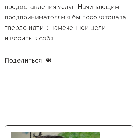
Оказание услуг в
предоставления услуг. Начинающим
О центре
Центр поддержки экспорта
социальной сфере
предпринимателям я бы посоветовала
Обучающие
твердо идти к намеченной цели
мероприятия
Справочник
Проекты
и верить в себя.
предпринимателя
Поддержка центра
Онлайн-витрина
Поделиться:
Органы власти
Экскурсии на
Организации,
производства
предоставляющие поддержку
Нормативные
документы
Интерактивные сервисы
Каталог маркетплейсов
Каталог креативной
продукции