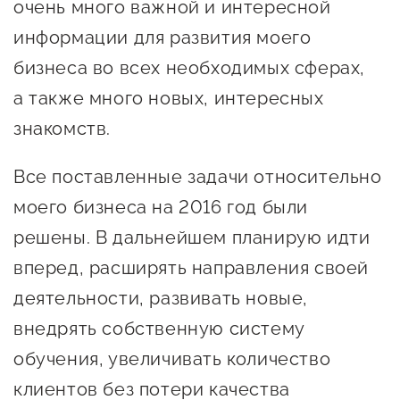
сопровождения
очень много важной и интересной
информации для развития моего
О центре
Центр образовательных
бизнеса во всех необходимых сферах,
Поддержка центра
программ и молодежного
а также много новых, интересных
Онлайн-витрина
предпринимательства
Истории успеха
знакомств.
О центре
Центр инноваций
Календарь
Все поставленные задачи относительно
социальной сферы
мероприятий для
моего бизнеса на 2016 год были
О центре
предпринимателей
Центр финансовой
решены. В дальнейшем планирую идти
Поддержка центра
Проекты
поддержки
вперед, расширять направления своей
Календарь
Поддержка центра
деятельности, развивать новые,
О центре
мероприятий для
Истории успеха
Центр инновационно-
внедрять собственную систему
Проекты
предпринимателей
технологического и
Поддержка центра
обучения, увеличивать количество
Истории успеха
креативного
Истории успеха
предпринимательства
Проекты
клиентов без потери качества