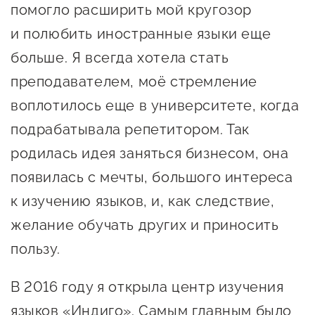
Онлайн-витрина продукции
помогло расширить мой кругозор
Социальные сети "Мой
и полюбить иностранные языки еще
Бизнес Югра"
больше. Я всегда хотела стать
преподавателем, моё стремление
Меры поддержки
воплотилось еще в университете, когда
подрабатывала репетитором. Так
Навигатор по мерам
родилась идея заняться бизнесом, она
поддержки
появилась с мечты, большого интереса
Имущественная поддержка
к изучению языков, и, как следствие,
Консультационная поддержка
желание обучать других и приносить
Образовательная поддержка
пользу.
Поддержка креативного и
В 2016 году я открыла центр изучения
инновационно-
языков «Индиго». Самым главным было
технологического