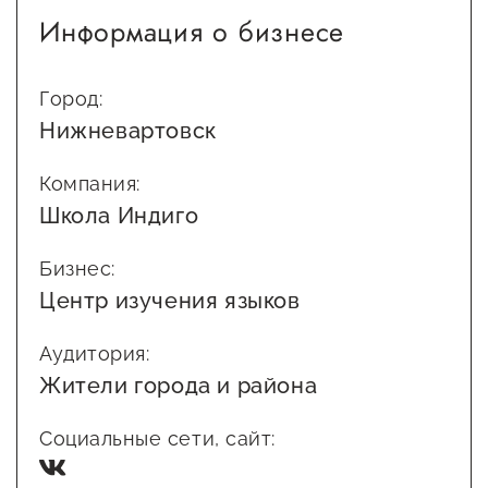
Информация о бизнесе
Сервисы для бизнеса
О фонде
Город:
Нижневартовск
Общая информация
Компания:
Органы управления и надзора
Школа Индиго
Документы
Бизнес:
Контакты
Центр изучения языков
Вакансии
Аудитория:
Жители города и района
Социальные сети, сайт: