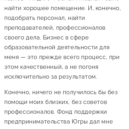
предпринимательства
найти хорошее помещение. И, конечно,
подобрать персонал, найти
Поддержка социальных
преподавателей, профессионалов
предпринимателей
своего дела. Бизнес в сфере
Поддержка экспортеров
образовательной деятельности для
Финансовая поддержка
меня — это прежде всего процесс, при
Меры поддержки в условиях
этом качественный, а не погоня
внешнего санкционного
исключительно за результатом.
давления
Конечно, ничего не получилось бы без
Центры поддержки
помощи моих близких, без советов
профессионалов. Фонд поддержки
Центр информационно-
предпринимательства Югры дал мне
консультационного