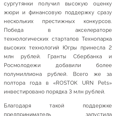
сургутянки получил высокую оценку
предпринимательства
жюри и финансовую поддержку сразу
Поддержка социальных
нескольких престижных конкурсов.
предпринимателей
Победа в акселераторе
Поддержка экспортеров
технологических стартапов Технопарка
Финансовая поддержка
высоких технологий Югры принесла 2
Меры поддержки в условиях
млн рублей. Гранты Сбербанка и
внешнего санкционного
Росмолодежи добавили более
давления
полумиллиона рублей. Всего же за
полтора года в «ROSTOK URN Pets»
Центры поддержки
инвестировано порядка 3 млн рублей.
Центр информационно-
Благодаря такой поддержке
консультационного
предприниматель запустила