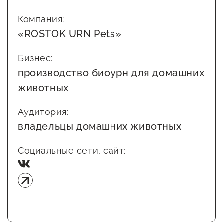
Сервисы для бизнеса
Компания:
«ROSTOK URN Pets»
О фонде
Бизнес:
производство биоурн для домашних
Общая информация
животных
Органы управления и надзора
Аудитория:
Документы
владельцы домашних животных
Контакты
Социальные сети, сайт:
Вакансии