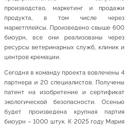
сопровождения
производство, маркетинг и продажи
О центре
Центр образовательных
продукта, в том числе через
Поддержка центра
программ и молодежного
маркетплейсы. Произведено свыше 600
Онлайн-витрина
предпринимательства
биоурн, все они реализованы через
Истории успеха
ресурсы ветеринарных служб, клиник и
О центре
Центр инноваций
Календарь
центров кремации.
социальной сферы
мероприятий для
Сегодня в команду проекта вовлечены 4
О центре
предпринимателей
Центр финансовой
Поддержка центра
партнера и 20 специалистов. Получены
Проекты
поддержки
Календарь
Поддержка центра
патент на изобретение и сертификат
О центре
мероприятий для
Истории успеха
Центр инновационно-
экологической безопасности. Осенью
Проекты
предпринимателей
технологического и
будет произведена крупная партия
Поддержка центра
Истории успеха
креативного
биоурн – 1000 штук. К 2025 году Мария
Истории успеха
предпринимательства
Проекты