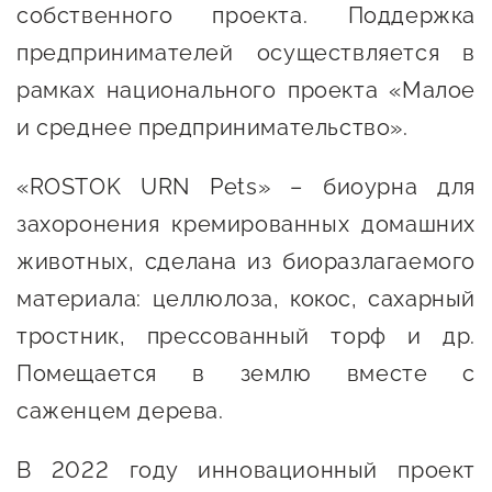
Онлайн-витрина продукции
собственного проекта. Поддержка
Социальные сети "Мой
предпринимателей осуществляется в
Бизнес Югра"
рамках национального проекта «Малое
и среднее предпринимательство».
Меры поддержки
«ROSTOK URN Pets» – биоурна для
Навигатор по мерам
захоронения кремированных домашних
поддержки
животных, сделана из биоразлагаемого
Имущественная поддержка
материала: целлюлоза, кокос, сахарный
Консультационная поддержка
тростник, прессованный торф и др.
Помещается в землю вместе с
Образовательная поддержка
саженцем дерева.
Поддержка креативного и
инновационно-
В 2022 году инновационный проект
технологического