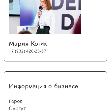
Госзакупки для малого
бизнеса
Каталог югорских франшиз
Инвестору
Самозанятому
Мария Котик
Новости УФНС
+7 (932) 428-23-67
Каталог грантов
Конкурсы для
предпринимателей
Информация о бизнесе
Сообщить о нарушении
АвтоУСН
Город:
Иностранным гражданам
Сургут