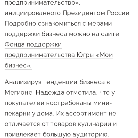
предпринимательство»,
Оказание услуг в
О центре
инициированного Президентом России.
Центр поддержки экспорта
социальной сфере
Обучающие
Подробно ознакомиться с мерами
мероприятия
Справочник
поддержки бизнеса можно на сайте
Проекты
предпринимателя
Фонда поддержки
Поддержка центра
предпринимательства Югры «Мой
Онлайн-витрина
Органы власти
бизнес».
Экскурсии на
Организации,
производства
Анализируя тенденции бизнеса в
предоставляющие поддержку
Нормативные
Мегионе, Надежда отметила, что у
документы
Интерактивные сервисы
покупателей востребованы мини-
Каталог маркетплейсов
пекарни у дома. Их ассортимент не
Каталог креативной
отличается от товаров кулинарии и
продукции
привлекает большую аудиторию.