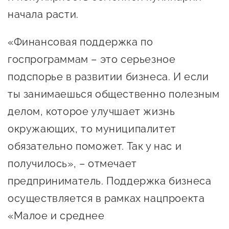
сопровождения
начала расти.
О центре
Центр образовательных
«Финансовая поддержка по
Поддержка центра
программ и молодежного
Онлайн-витрина
госпрограммам – это серьезное
предпринимательства
Истории успеха
подспорье в развитии бизнеса. И если
О центре
Центр инноваций
ты занимаешься общественно полезным
Календарь
социальной сферы
делом, которое улучшает жизнь
мероприятий для
окружающих, то муниципалитет
О центре
предпринимателей
Центр финансовой
Поддержка центра
обязательно поможет. Так у нас и
Проекты
поддержки
Календарь
Поддержка центра
получилось», – отмечает
О центре
мероприятий для
Истории успеха
Центр инновационно-
предприниматель. Поддержка бизнеса
Проекты
предпринимателей
технологического и
осуществляется в рамках нацпроекта
Поддержка центра
Истории успеха
креативного
«Малое и среднее
Истории успеха
предпринимательства
Проекты