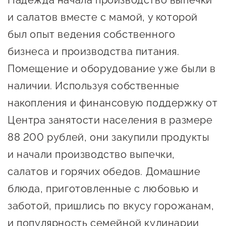
Надежда начала производство выпечки
предпринимательства
и салатов вместе с мамой, у которой
Поддержка социальных
был опыт ведения собственного
предпринимателей
бизнеса и производства питания.
Помещение и оборудование уже были в
Поддержка экспортеров
наличии. Используя собственные
Финансовая поддержка
накопления и финансовую поддержку от
Меры поддержки в условиях
Центра занятости населения в размере
внешнего санкционного
88 200 рублей, они закупили продукты
давления
и начали производство выпечки,
Центры поддержки
салатов и горячих обедов. Домашние
блюда, приготовленные с любовью и
Центр информационно-
заботой, пришлись по вкусу горожанам,
консультационного
и популярность семейной кулинарии