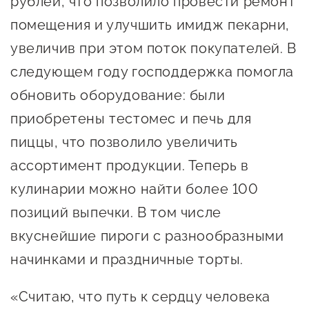
рублей, что позволило провести ремонт
Сервисы для бизнеса
помещения и улучшить имидж пекарни,
увеличив при этом поток покупателей. В
О фонде
следующем году господдержка помогла
обновить оборудование: были
Общая информация
приобретены тестомес и печь для
Органы управления и надзора
пиццы, что позволило увеличить
Документы
ассортимент продукции. Теперь в
Контакты
кулинарии можно найти более 100
Вакансии
позиций выпечки. В том числе
вкуснейшие пироги с разнообразными
начинками и праздничные торты.
«Считаю, что путь к сердцу человека