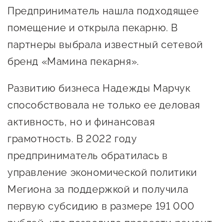
Госзакупки для малого
Предприниматель нашла подходящее
бизнеса
помещение и открыла пекарню. В
Каталог югорских франшиз
партнеры выбрала известный сетевой
бренд «Мамина пекарня».
Инвестору
Самозанятому
Развитию бизнеса Надежды Марчук
Новости УФНС
способствовала не только ее деловая
Каталог грантов
активность, но и финансовая
грамотность. В 2022 году
Конкурсы для
предприниматель обратилась в
предпринимателей
управление экономической политики
Сообщить о нарушении
Мегиона за поддержкой и получила
АвтоУСН
первую субсидию в размере 191 000
Иностранным гражданам