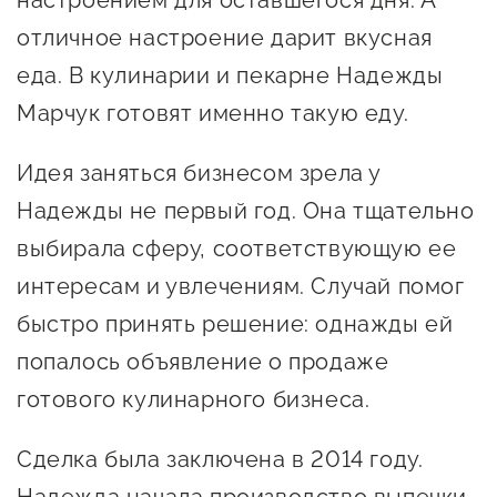
настроением для оставшегося дня. А
Онлайн-витрина продукции
отличное настроение дарит вкусная
Социальные сети "Мой
еда. В кулинарии и пекарне Надежды
Бизнес Югра"
Марчук готовят именно такую еду.
Меры поддержки
Идея заняться бизнесом зрела у
Надежды не первый год. Она тщательно
Навигатор по мерам
выбирала сферу, соответствующую ее
поддержки
интересам и увлечениям. Случай помог
Имущественная поддержка
быстро принять решение: однажды ей
Консультационная поддержка
попалось объявление о продаже
Образовательная поддержка
готового кулинарного бизнеса.
Поддержка креативного и
Сделка была заключена в 2014 году.
инновационно-
технологического