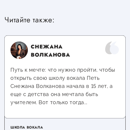
Сервисы для бизнеса
Читайте также:
О фонде
Общая информация
СНЕЖАНА
Органы управления и надзора
ВОЛКАНОВА
Документы
Путь к мечте: что нужно пройти, чтобы
Контакты
открыть свою школу вокала Петь
Снежана Волканова начала в 15 лет, а
Вакансии
еще с детства она мечтала быть
учителем. Вот только тогда...
ШКОЛА ВОКАЛА