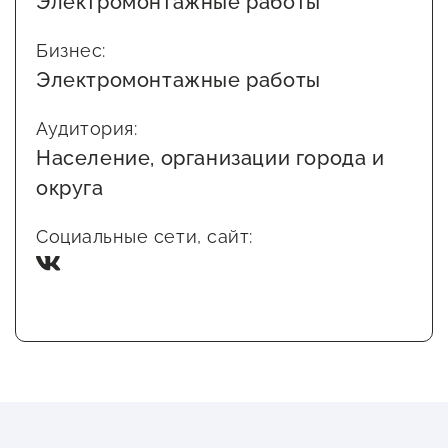
Электромонтажные работы
Госзакупки для малого
бизнеса
Бизнес:
Электромонтажные работы
Каталог югорских франшиз
Инвестору
Аудитория:
Население, организации города и
Самозанятому
округа
Новости УФНС
Социальные сети, сайт:
Каталог грантов
Конкурсы для
предпринимателей
Сообщить о нарушении
АвтоУСН
Иностранным гражданам