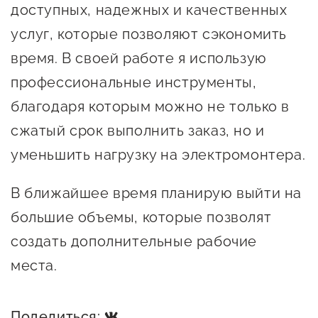
доступных, надежных и качественных
предпринимательства
услуг, которые позволяют сэкономить
Поддержка социальных
время. В своей работе я использую
предпринимателей
профессиональные инструменты,
Поддержка экспортеров
благодаря которым можно не только в
Финансовая поддержка
сжатый срок выполнить заказ, но и
Меры поддержки в условиях
уменьшить нагрузку на электромонтера.
внешнего санкционного
В ближайшее время планирую выйти на
давления
большие объемы, которые позволят
Центры поддержки
создать дополнительные рабочие
места.
Центр информационно-
консультационного
Поделиться: