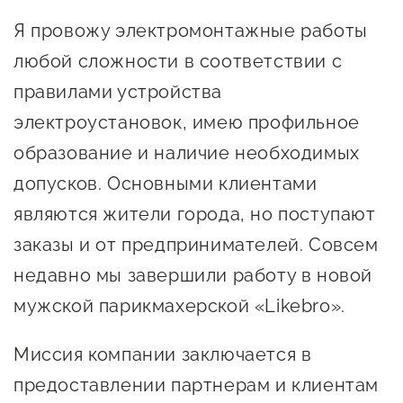
Онлайн-витрина продукции
Я провожу электромонтажные работы
Социальные сети "Мой
любой сложности в соответствии с
Бизнес Югра"
правилами устройства
Меры поддержки
электроустановок, имею профильное
образование и наличие необходимых
Навигатор по мерам
допусков. Основными клиентами
поддержки
являются жители города, но поступают
Имущественная поддержка
заказы и от предпринимателей. Совсем
Консультационная поддержка
недавно мы завершили работу в новой
мужской парикмахерской «Likebro».
Образовательная поддержка
Поддержка креативного и
Миссия компании заключается в
инновационно-
предоставлении партнерам и клиентам
технологического