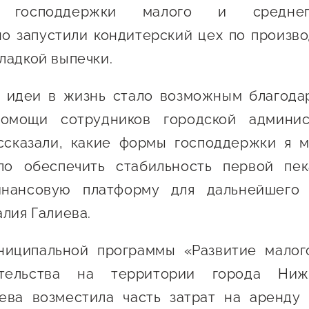
Проекты
м господдержки малого и среднег
Поддержка центра
о запустили кондитерский цех по произво
Онлайн-витрина
ладкой выпечки.
Экскурсии на
производства
 идеи в жизнь стало возможным благода
Нормативные
омощи сотрудников городской админи
документы
ссказали, какие формы господдержки я мо
ло обеспечить стабильность первой пе
нансовую платформу для дальнейшего 
алия Галиева.
ниципальной программы «Развитие малог
ательства на территории города Нижн
иева возместила часть затрат на аренду