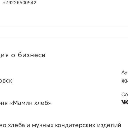
+79226500542
ия о бизнесе
Ау
овск
ж
Со
рня «Мамин хлеб»
во хлеба и мучных кондитерских изделий