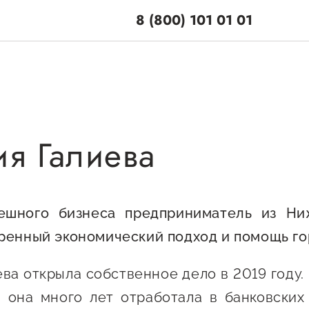
8 (800) 101 01 01
ия Галиева
поддержки
Центры поддерж
Центр информацион
 по мерам
консультационного
и
ешного бизнеса предприниматель из Ни
сопровождения
ренный экономический подход и помощь г
енная поддержка
О центре
ционная поддержка
Центр образователь
ева открыла собственное дело в 2019 году.
Поддержка центра
программ и молодеж
ельная поддержка
 она много лет отработала в банковских
Онлайн-витрина
предпринимательст