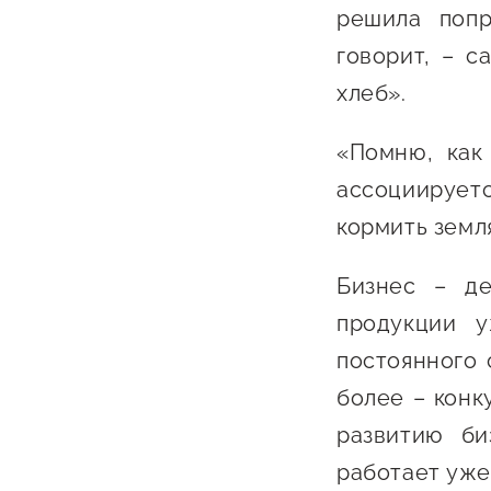
решила попр
Бизнес Югра"
Поддержка
инноваци
говорит, – 
технологи
хлеб».
предприн
«Помню, как
Поддержк
ассоциируетс
предприн
кормить земл
Поддержка
Финансов
Бизнес – де
продукции 
Меры подд
внешнего 
постоянного 
давления
более – конк
развитию би
работает уже