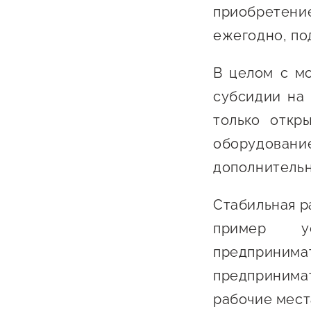
приобретен
ежегодно, по
В целом с м
субсидии на
только откр
оборудование
дополнитель
Стабильная р
пример ус
предпринима
предпринима
рабочие мест