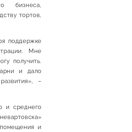
о бизнеса,
Сообщить о нарушении
дству тортов,
АвтоУСН
Иностранным гражданам
ря поддержке
Сервисы для бизнеса
страции. Мне
гу получить.
карни и дало
развития», –
о и среднего
евартовска»
 помещения и