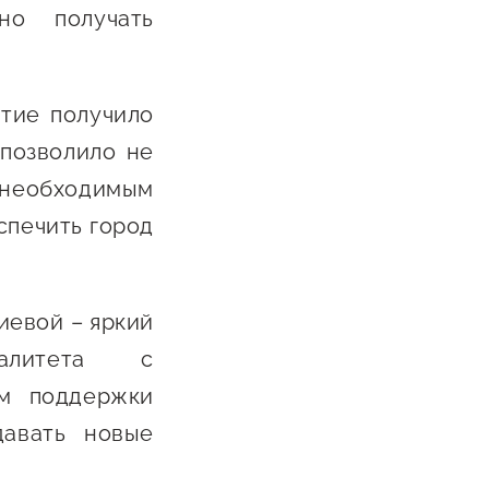
но получать
тие получило
позволило не
 необходимым
спечить город
иевой – яркий
палитета с
мм поддержки
давать новые