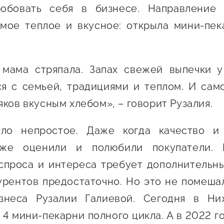
обовать себя в бизнесе. Направление 
 креативного и
Истории успеха
О центре
онно-
самое теплое и вкусное: открыла мини-пе
Центр инноваций
Календарь
ческого
социальной сферы
мероприятий для
имательства
О центре
предпринимателе
 мама стряпала. Запах свежей выпечки у
Центр финансовой
а социальных
Поддержка центра
Проекты
поддержки
я с семьей, традициями и теплом. И сам
имателей
Календарь
Поддержка центра
яков вкусным хлебом», – говорит Рузалия.
 экспортеров
О центре
мероприятий для
Истории успеха
Центр инновационн
Проекты
предпринимателе
технологического и
ая поддержка
ло непростое. Даже когда качество и
Поддержка центра
Истории успеха
креативного
уже оценили и полюбили покупатели. 
ержки в условиях
Истории успеха
предпринимательст
Проекты
санкционного
спроса и интереса требует дополнительны
Оказание услуг в
О центре
урентов предостаточно. Но это не помеш
Центр поддержки экспор
социальной сфере
Обучающие
знеса Рузалии Галиевой. Сегодня в Ни
мероприятия
 4 мини-пекарни полного цикла. А в 2022 го