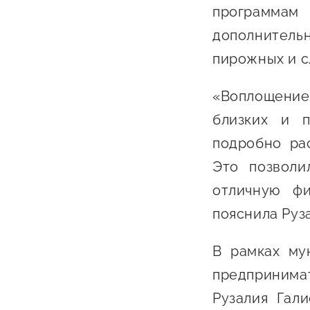
программа
дополнительн
пирожных и с
«Воплощение
близких и п
О фонде
подробно ра
Это позволи
Общая информация
отличную фи
Органы управления и надзора
пояснила Руз
Документы
В рамках му
Контакты
предприним
Вакансии
Рузалия Гал