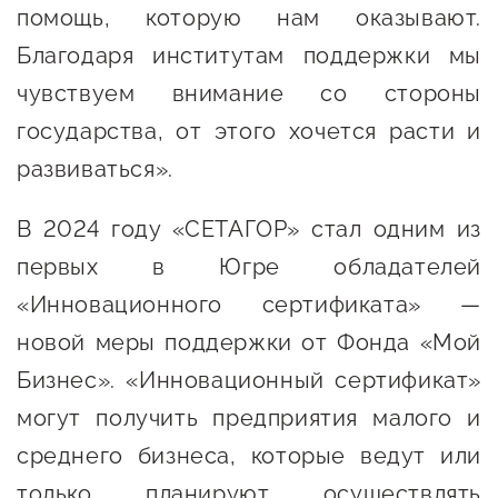
помощь, которую нам оказывают.
Сервисы для бизнеса
Благодаря институтам поддержки мы
чувствуем внимание со стороны
О фонде
государства, от этого хочется расти и
Общая информация
развиваться».
Органы управления и надзора
В 2024 году «СЕТАГОР» стал одним из
Документы
первых в Югре обладателей
Контакты
«Инновационного сертификата» —
Вакансии
новой меры поддержки от Фонда «Мой
Бизнес». «Инновационный сертификат»
могут получить предприятия малого и
среднего бизнеса, которые ведут или
только планируют осуществлять