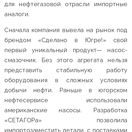
Онлайн-витрина продукции
для нефтегазовой отрасли импортные
Социальные сети "Мой
аналоги.
Бизнес Югра"
Сначала компания вывела на рынок под
Меры поддержки
брендом «Сделано в Югре!» свой
первый уникальный продукт— насос-
Навигатор по мерам
смазочник. Без этого агрегата нельзя
поддержки
представить стабильную работу
Имущественная поддержка
оборудования в сложных условиях
Консультационная поддержка
добычи нефти. Раньше в югорском
нефтесервисе использовали
Образовательная поддержка
американские насосы. Разработка
Поддержка креативного и
«СЕТАГОРа» позволила
инновационно-
импортозаместить детали, с поставками
технологического