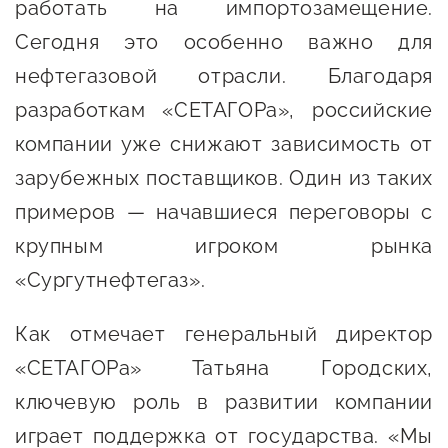
работать на импортозамещение.
Оказание услуг в
О центре
Сегодня это особенно важно для
Центр поддержки экспорта
социальной сфере
Обучающие
нефтегазовой отрасли. Благодаря
мероприятия
Справочник
разработкам «СЕТАГОРа», российские
Проекты
предпринимателя
компании уже снижают зависимость от
Поддержка центра
зарубежных поставщиков. Один из таких
Онлайн-витрина
Органы власти
примеров — начавшиеся переговоры с
Экскурсии на
Организации,
производства
крупным игроком рынка
предоставляющие поддержку
Нормативные
«Сургутнефтегаз».
документы
Интерактивные сервисы
Как отмечает генеральный директор
Каталог маркетплейсов
«СЕТАГОРа» Татьяна Городских,
Каталог креативной
ключевую роль в развитии компании
продукции
играет поддержка от государства. «Мы