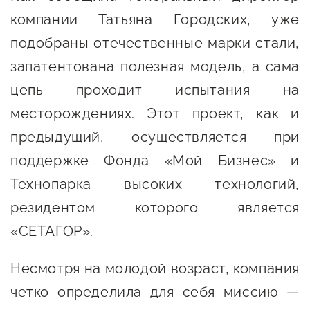
сопровождения
компании Татьяна Городских, уже
О центре
Центр образовательных
подобраны отечественные марки стали,
Поддержка центра
программ и молодежного
запатентована полезная модель, а сама
Онлайн-витрина
предпринимательства
цепь проходит испытания на
Истории успеха
месторождениях. Этот проект, как и
О центре
Центр инноваций
Календарь
предыдущий, осуществляется при
социальной сферы
мероприятий для
поддержке Фонда «Мой Бизнес» и
О центре
предпринимателей
Центр финансовой
Технопарка высоких технологий,
Поддержка центра
Проекты
поддержки
резидентом которого является
Календарь
Поддержка центра
«СЕТАГОР».
О центре
мероприятий для
Истории успеха
Центр инновационно-
Проекты
предпринимателей
технологического и
Несмотря на молодой возраст, компания
Поддержка центра
Истории успеха
креативного
четко определила для себя миссию —
Истории успеха
предпринимательства
Проекты