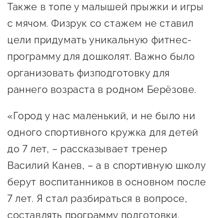
Онлайн-витрина продукции
Также в топе у малышей прыжки и игры
Социальные сети "Мой
с мячом. Физрук со стажем не ставил
Бизнес Югра"
цели придумать уникальную фитнес-
программу для дошколят. Важно было
Меры поддержки
организовать физподготовку для
раннего возраста в родном Берёзове.
Навигатор по мерам
поддержки
«Город у нас маленький, и не было ни
Имущественная поддержка
одного спортивного кружка для детей
Консультационная поддержка
до 7 лет, – рассказывает тренер
Василий Канев, – а в спортивную школу
Образовательная поддержка
берут воспитанников в основном после
Поддержка креативного и
7 лет. Я стал разбираться в вопросе,
инновационно-
составлять программу подготовки.
технологического