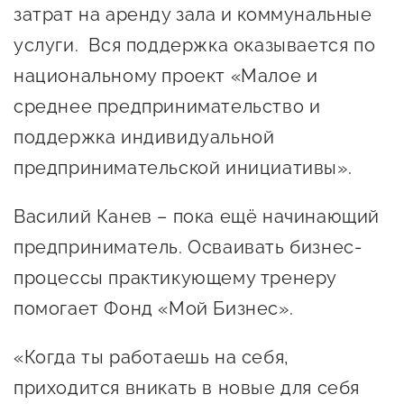
затрат на аренду зала и коммунальные
Сервисы для бизнеса
услуги. Вся поддержка оказывается по
национальному проект «Малое и
О фонде
среднее предпринимательство и
Общая информация
поддержка индивидуальной
предпринимательской инициативы».
Органы управления и надзора
Документы
Василий Канев – пока ещё начинающий
Контакты
предприниматель. Осваивать бизнес-
Вакансии
процессы практикующему тренеру
помогает Фонд «Мой Бизнес».
«Когда ты работаешь на себя,
приходится вникать в новые для себя