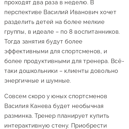
сопровождения
проходят два раза в неделю. В
перспективе Василий Иванович хочет
О центре
Центр образовательных
разделить детей на более мелкие
Поддержка центра
программ и молодежного
группы, в идеале – по 8 воспитанников.
Онлайн-витрина
предпринимательства
Истории успеха
Тогда занятия будут более
О центре
Центр инноваций
эффективными для спортсменов, и
Календарь
социальной сферы
более продуктивными для тренера. Всё-
мероприятий для
таки дошкольники – клиенты довольно
О центре
предпринимателей
Центр финансовой
энергичные и шумные.
Поддержка центра
Проекты
поддержки
Календарь
Поддержка центра
Совсем скоро у юных спортсменов
О центре
мероприятий для
Истории успеха
Центр инновационно-
Василия Канева будет необычная
Проекты
предпринимателей
технологического и
Поддержка центра
разминка. Тренер планирует купить
Истории успеха
креативного
Истории успеха
предпринимательства
Проекты
интерактивную стену. Приобрести