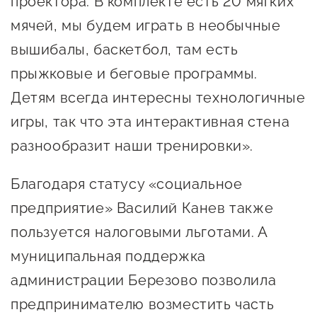
проектора. В комплекте есть 20 мягких
Госзакупки для малого
мячей, мы будем играть в необычные
бизнеса
вышибалы, баскетбол, там есть
Каталог югорских франшиз
прыжковые и беговые программы.
Инвестору
Детям всегда интересны технологичные
Самозанятому
игры, так что эта интерактивная стена
Новости УФНС
разнообразит наши тренировки».
Каталог грантов
Благодаря статусу «социальное
Конкурсы для
предприятие» Василий Канев также
предпринимателей
пользуется налоговыми льготами. А
Сообщить о нарушении
муниципальная поддержка
АвтоУСН
администрации Березово позволила
предпринимателю возместить часть
Иностранным гражданам