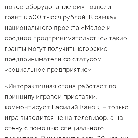
Оказание услуг в
новое оборудование ему позволит
О центре
Центр поддержки экспорта
социальной сфере
грант в 500 тысяч рублей. В рамках
Обучающие
национального проекта «Малое и
мероприятия
Справочник
Проекты
среднее предпринимательство» такие
предпринимателя
Поддержка центра
гранты могут получить югорские
Онлайн-витрина
предприниматели со статусом
Органы власти
Экскурсии на
«социальное предприятие».
Организации,
производства
предоставляющие поддержку
Нормативные
«Интерактивная стена работает по
документы
Интерактивные сервисы
принципу игровой приставки, –
комментирует Василий Канев, – только
Каталог маркетплейсов
игра выводится не на телевизор, а на
Каталог креативной
стену с помощью специального
продукции