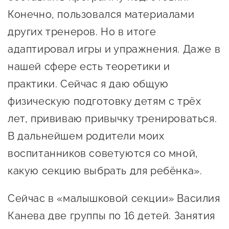
предпринимательства
Конечно, пользовался материалами
других тренеров. Но в итоге
Поддержка социальных
адаптировал игры и упражнения. Даже в
предпринимателей
нашей сфере есть теоретики и
Поддержка экспортеров
практики. Сейчас я даю общую
Финансовая поддержка
физическую подготовку детям с трёх
Меры поддержки в условиях
лет, прививаю привычку тренироваться.
внешнего санкционного
В дальнейшем родители моих
давления
воспитанников советуются со мной,
какую секцию выбрать для ребёнка».
Центры поддержки
Сейчас в «малышковой секции» Василия
Центр информационно-
Канева две группы по 16 детей. Занятия
консультационного