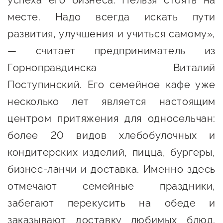
успеха его бизнеса. Нельзя стоять на
Онлайн-витрина продукции
месте. Надо всегда искать пути
Социальные сети "Мой
развития, улучшения и учиться самому»,
Бизнес Югра"
— считает предприниматель из
Меры поддержки
Горноправдинска Виталий
Поступинский. Его семейное кафе уже
Навигатор по мерам
несколько лет является настоящим
поддержки
центром притяжения для односельчан:
Имущественная поддержка
более 20 видов хлебобулочных и
Консультационная поддержка
кондитерских изделий, пицца, бургеры,
бизнес-ланчи и доставка. Именно здесь
Образовательная поддержка
отмечают семейные праздники,
Поддержка креативного и
забегают перекусить на обеде и
инновационно-
заказывают доставку любимых блюд.
технологического