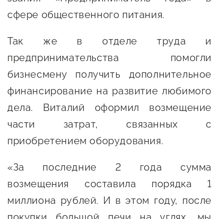
Сервисы для бизнеса
сфере общественного питания.
Так же в отделе труда и
О фонде
предпринимательства помогли
Общая информация
бизнесмену получить дополнительное
финансирование на развитие любимого
Органы управления и надзора
дела. Виталий оформил возмещение
Документы
части затрат, связанных с
Контакты
приобретением оборудования.
Вакансии
«За последние 2 года сумма
возмещения составила порядка 1
миллиона рублей. И в этом году, после
покупки большой печи на углях, мы