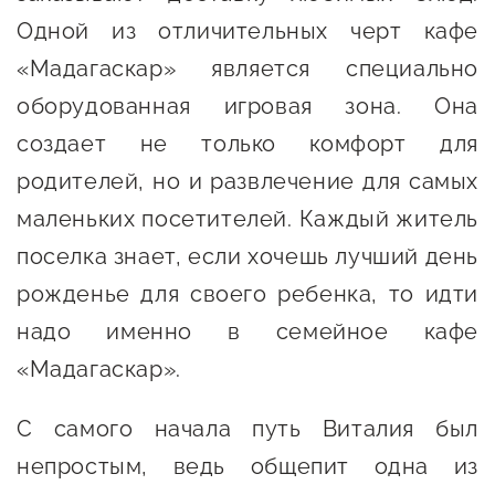
предпринимательства
Одной из отличительных черт кафе
«Мадагаскар» является специально
Поддержка социальных
оборудованная игровая зона. Она
предпринимателей
создает не только комфорт для
Поддержка экспортеров
родителей, но и развлечение для самых
Финансовая поддержка
маленьких посетителей. Каждый житель
Меры поддержки в условиях
поселка знает, если хочешь лучший день
внешнего санкционного
рожденье для своего ребенка, то идти
давления
надо именно в семейное кафе
«Мадагаскар».
Центры поддержки
С самого начала путь Виталия был
Центр информационно-
непростым, ведь общепит одна из
консультационного