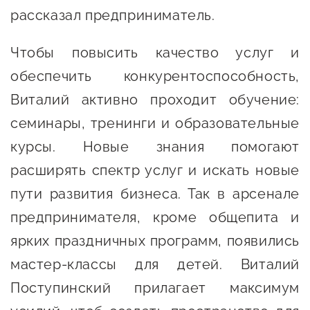
Оказание услуг в
рассказал предприниматель.
О центре
Центр поддержки экспорта
социальной сфере
Обучающие
Чтобы повысить качество услуг и
мероприятия
Справочник
обеспечить конкурентоспособность,
Проекты
предпринимателя
Виталий активно проходит обучение:
Поддержка центра
семинары, тренинги и образовательные
Онлайн-витрина
Органы власти
курсы. Новые знания помогают
Экскурсии на
Организации,
производства
расширять спектр услуг и искать новые
предоставляющие поддержку
Нормативные
пути развития бизнеса. Так в арсенале
документы
Интерактивные сервисы
предпринимателя, кроме общепита и
ярких праздничных программ, появились
Каталог маркетплейсов
мастер-классы для детей. Виталий
Каталог креативной
Поступинский прилагает максимум
продукции