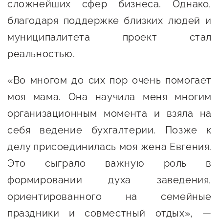
сопровождения
сложнейших сфер бизнеса. Однако,
благодаря поддержке близких людей и
О центре
Центр образовательных
муниципалитета проект стал
Поддержка центра
программ и молодежного
реальностью.
Онлайн-витрина
предпринимательства
Истории успеха
«Во многом до сих пор очень помогает
О центре
Центр инноваций
Календарь
моя мама. Она научила меня многим
социальной сферы
мероприятий для
организационным момента и взяла на
О центре
предпринимателей
Центр финансовой
себя ведение бухгалтерии. Позже к
Поддержка центра
Проекты
поддержки
делу присоединилась моя жена Евгения.
Календарь
Поддержка центра
Это сыграло важную роль в
О центре
мероприятий для
Истории успеха
Центр инновационно-
формировании духа заведения,
Проекты
предпринимателей
технологического и
Поддержка центра
ориентированного на семейные
Истории успеха
креативного
Истории успеха
предпринимательства
Проекты
праздники и совместный отдых», —