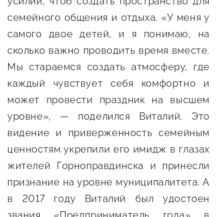
усилий, чтоб создать пространство для
Госзакупки для малого
семейного общения и отдыха. «У меня у
бизнеса
самого двое детей, и я понимаю, на
Каталог югорских франшиз
сколько важно проводить время вместе.
Инвестору
Мы стараемся создать атмосферу, где
Самозанятому
каждый чувствует себя комфортно и
Новости УФНС
может провести праздник на высшем
уровне», — поделился Виталий. Это
Каталог грантов
видение и приверженность семейным
Конкурсы для
ценностям укрепили его имидж в глазах
предпринимателей
жителей Горноправдинска и принесли
Сообщить о нарушении
признание на уровне муниципалитета. А
АвтоУСН
в 2017 году Виталий был удостоен
Иностранным гражданам
звания «Предприниматель года» в