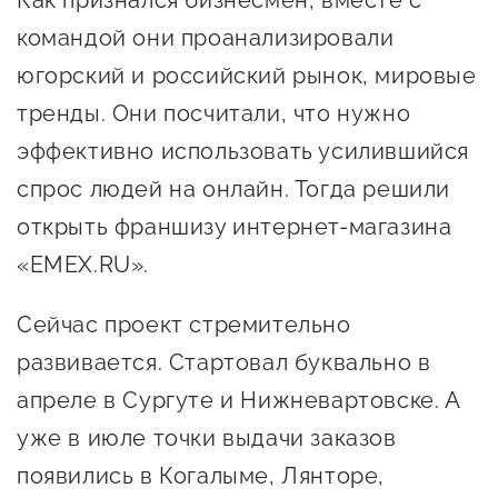
Как признался бизнесмен, вместе с
предпринимательства
командой они проанализировали
Поддержка социальных
югорский и российский рынок, мировые
предпринимателей
тренды. Они посчитали, что нужно
эффективно использовать усилившийся
Поддержка экспортеров
спрос людей на онлайн. Тогда решили
Финансовая поддержка
открыть франшизу интернет-магазина
Меры поддержки в условиях
«EMEX.RU».
внешнего санкционного
давления
Сейчас проект стремительно
развивается. Стартовал буквально в
Центры поддержки
апреле в Сургуте и Нижневартовске. А
уже в июле точки выдачи заказов
Центр информационно-
консультационного
появились в Когалыме, Лянторе,