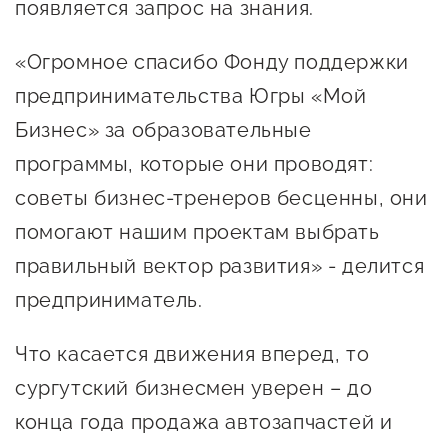
появляется запрос на знания.
Госзакупки для малого
бизнеса
«Огромное спасибо Фонду поддержки
Каталог югорских франшиз
предпринимательства Югры «Мой
Инвестору
Бизнес» за образовательные
программы, которые они проводят:
Самозанятому
советы бизнес-тренеров бесценны, они
Новости УФНС
помогают нашим проектам выбрать
Каталог грантов
правильный вектор развития» - делится
Конкурсы для
предприниматель.
предпринимателей
Что касается движения вперед, то
Сообщить о нарушении
сургутский бизнесмен уверен – до
АвтоУСН
конца года продажа автозапчастей и
Иностранным гражданам