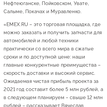
сопровождения
Нефтеюганске, Пойковском, Увате,
Салыме, Покачах и Муравленко.
О центре
Центр образовательных
Поддержка центра
программ и молодежного
«EMEX.RU – это торговая площадка, где
Онлайн-витрина
предпринимательства
можно заказать и получить запчасти для
Истории успеха
О центре
автомобилей и любой техники
Центр инноваций
Календарь
социальной сферы
практически со всего мира в сжатые
мероприятий для
сроки и по доступной цене: наши
О центре
предпринимателей
Центр финансовой
главные конкурентные преимущества –
Поддержка центра
Проекты
поддержки
скорость доставки и высокий сервис.
Календарь
Поддержка центра
О центре
Ожидаемая чистая прибыль проекта за
мероприятий для
Истории успеха
Центр инновационно-
Проекты
предпринимателей
2021 год составит более 5 млн рублей, а
технологического и
Поддержка центра
Истории успеха
креативного
в следующем планируем – свыше 12 млн
Истории успеха
предпринимательства
Проекты
рублей – рассказывает Вячеслав