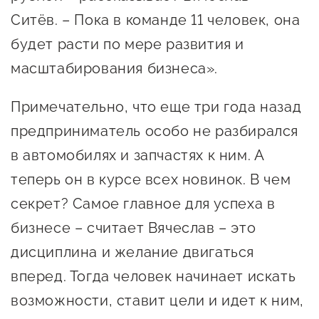
Оказание услуг в
Ситёв. – Пока в команде 11 человек, она
О центре
Центр поддержки экспорта
социальной сфере
будет расти по мере развития и
Обучающие
мероприятия
масштабирования бизнеса».
Справочник
Проекты
предпринимателя
Примечательно, что еще три года назад
Поддержка центра
Онлайн-витрина
предприниматель особо не разбирался
Органы власти
Экскурсии на
в автомобилях и запчастях к ним. А
Организации,
производства
теперь он в курсе всех новинок. В чем
предоставляющие поддержку
Нормативные
секрет? Самое главное для успеха в
документы
Интерактивные сервисы
бизнесе – считает Вячеслав – это
Каталог маркетплейсов
дисциплина и желание двигаться
вперед. Тогда человек начинает искать
Каталог креативной
возможности, ставит цели и идет к ним,
продукции