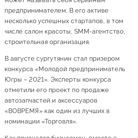
может называть себя серийным
Онлайн-витрина продукции
предпринимателем. В его активе
Социальные сети "Мой
несколько успешных стартапов, в том
Бизнес Югра"
числе салон красоты, SMM-агентство,
Меры поддержки
строительная организация.
В августе сургутянин стал призером
Навигатор по мерам
конкурса «Молодой предприниматель
поддержки
Югры – 2021». Эксперты конкурса
Имущественная поддержка
отметили его проект по продаже
Консультационная поддержка
автозапчастей и аксессуаров
Образовательная поддержка
«ВОВРЕМЯ» как один из лучших в
Поддержка креативного и
номинации «Торговля».
инновационно-
технологического